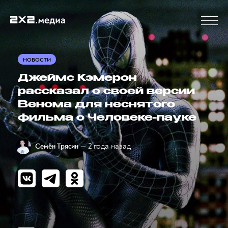
НОВОСТИ
Джеймс Кэмерон
рассказал о своей версии
Венома для неснятого
фильма о Человеке-пауке
— 2 года назад
Семён Трясин