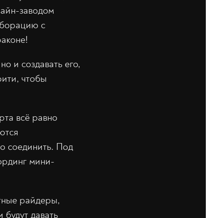
зайн-заводом
аборацию с
раконе!
но и создавать его,
фити, чтобы
рта всё равно
ются
то соединить. Под
ординг мини-
стные райдеры,
 будут давать