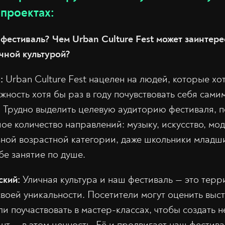
проектах:
 фестиваль? Чем Urban Culture Fest может заинтере
ичной культурой?
:
Urban Culture Fest нацелен на людей, которые хот
жность хотя бы раз в году почувствовать себя сами
. Трудно выделить целевую аудиторию фестиваля, п
е количество направлений: музыку, искусство, моду
ной возрастной категории, даже школьники младш
бе занятие по душе.
ский:
Уличная культура и наш фестиваль — это тер
своей уникальности. Посетители могут оценить выс
и поучаствовать в мастер-классах, чтобы создать н
нт — в этом ценность. Её и продвигает наш фестива