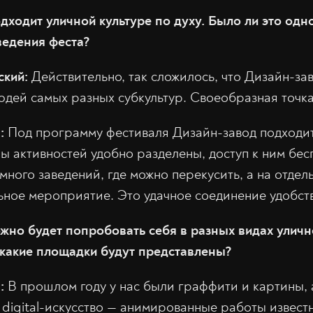
дходит уличной культуре по духу. Было ли это одн
ведения феста?
ский:
Действительно, так сложилось, что Дизайн-зав
юдей самых разных субкультур. Своеобразная точк
в:
Под программу фестиваля Дизайн-завод подходит
ны активностей удобно разделены, доступ к ним бес
много заведений, где можно перекусить, а на отде
ьное мероприятие. Это удачное соединение удобст
жно будет попробовать себя в разных видах улично
 какие площадки будут представлены?
в:
В прошлом году у нас были граффити и картины, 
 digital-искусство — анимированные работы извест