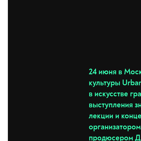
24 июня в Мос
культуры Urban
в искусстве г
выступления з
лекции и конц
организатором
продюсером Дм