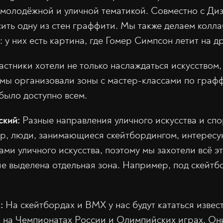
 молодёжной и уличной тематикой. Совместно с Ди
ить одну из стен граффити. Мы также делаем колл
 у них есть картина, где Гомер Симпсон летит на д
стники хотели не только наслаждаться искусством, 
з мы организовали зоны с мастер-классами по граф
было доступно всем.
ский:
Разные направления уличного искусства и спо
р, люди, занимающиеся скейтбордингом, интересу
ми уличного искусства, поэтому мы захотели всё э
е выделена отдельная зона. Например, под скейтб
в:
На скейтбордах и BMX у нас будут кататься изве
 на Чемпионатах России и Олимпийских играх. Они