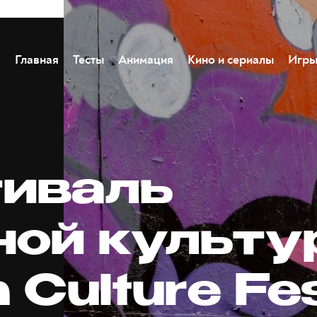
Главная
Тесты
Анимация
Кино и сериалы
Игр
иваль
ной культу
 Culture Fes