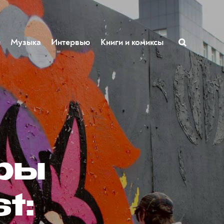
ы
Музыка
Интервью
Книги и комиксы
ры
t: