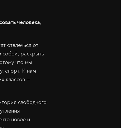
совать человека,
ят отвлечься от
м собой, раскрыть
отому что мы
, спорт. К нам
их классов —
ритория свободного
тупления
ечто новое и
ль.