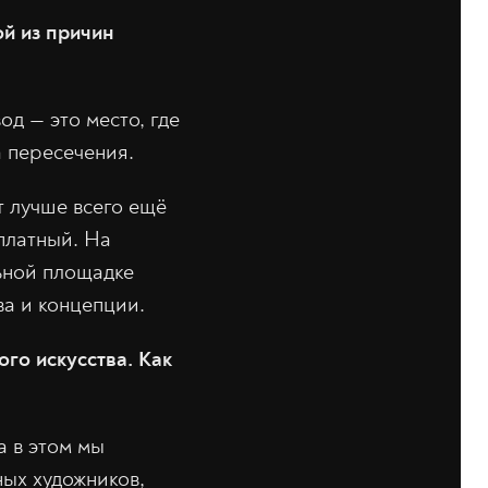
ой из причин
од — это место, где
а пересечения.
 лучше всего ещё
платный. На
льной площадке
ва и концепции.
го искусства. Как
а в этом мы
ных художников,