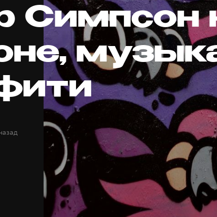
р Симпсон 
оне, музык
фити
 назад