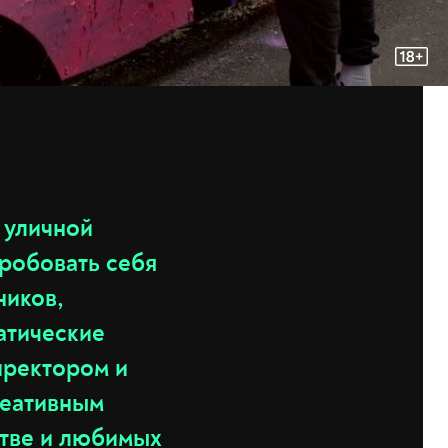
 уличной
пробовать себя
ников,
атические
иректором и
реативным
тве и любимых