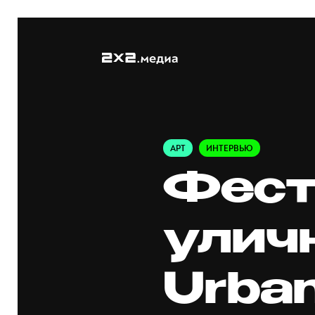
АРТ
ИНТЕРВЬЮ
Фест
улич
Urban