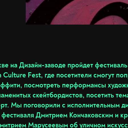
кве на Дизайн-заводе пройдет фестиваль
 Culture Fest, где посетители смогут по
раффити, посмотреть перформансы худож
наменитых скейтбордистов, посетить тем
ерт. Мы поговорили с исполнительным д
 фестиваля Дмитрием Кончаковским и к
итрием Марусеевым об уличном искусс