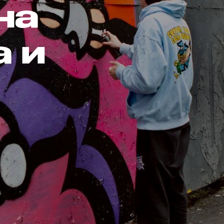
на
а и