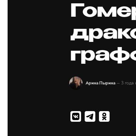
Гоме
драк
граф
— 3 года
Арина Пырина