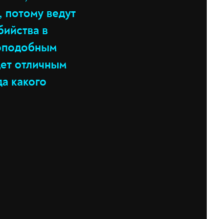
, потому ведут
бийства в
доподобным
дет отличным
да какого