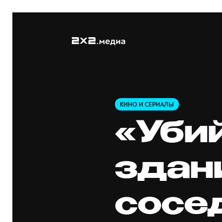
КИНО И СЕРИАЛЫ
«Уби
здан
сосе