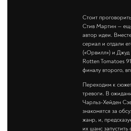
Стоит проговорить
Стив Мартин — ещё
автор идеи. Вмест
сериал и отдали е
(«Орвилл») и Джуд 
Rotten Tomatoes 91
финалу второго, в
Переходим к сюжет
тревоги. В ожидани
Чарльз-Хейден Сэ
знакомятся за обс
жанр, и, предсказ
их шанс запустить