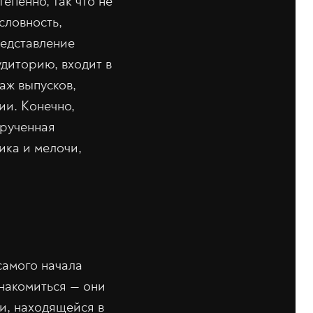
тепенно, так что не
условность,
редставление
диторию, входит в
аж выпусков,
ии. Конечно,
крученная
рика и мелочи,
самого начала
знакомиться — они
и, находящейся в