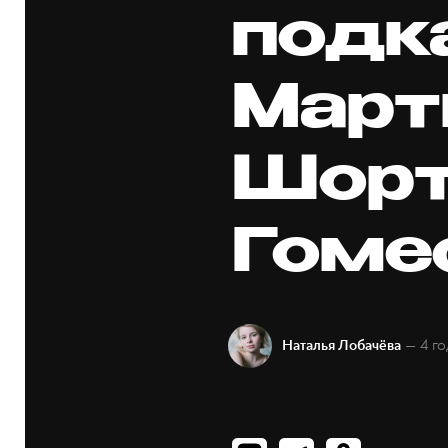
подк
Март
Шорт
Гоме
— 4 го
Наталья Лобачёва