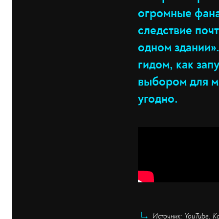
огромные фана
следствие почт
одном здании»
гидом, как зап
выбором для ма
угодно.
Источник: YouTube. К