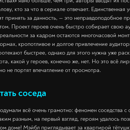
йствах» явно больше, чем три, авторы вводят их пос
лову, кто за что в сериале отвечает. Единственная 
ит принять за данность, — это неправдоподобное п
том. Проект героев очень быстро собирает свою ау
в реальности за кадром остаются многочасовой монт
ормах, кропотливое и долгое привлечение аудитор
отекают быстрее, однако для этого нужна уже рас
та, какой у героев, конечно же, нет. Но это всё ли
о не портят впечатление от просмотра.
стать соседа
думали всё очень грамотно: феномен соседства с 
аким разным, на первый взгляд, героям удалось по
ном доме! Мэйбл приглядывает за квартирой тётушк