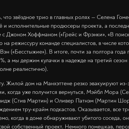
, что звёздное трио в главных ролях — Селена Гом
 и исполнительные продюсеры проекта, а последн
е с Джоном Хоффманом («Грейс и Фрэнки», «В поис
го на режиссуру команде специалистов, в числе ко
Вэн («Бесстыжие»). В итоге, почти за полтора года
%, а мы держим кулачки в надежде на третий сезон (
полне реалистично).
у. Жилой дом на Манхэттене резко эвакуируют из-
и, когда уже получится вернуться, Мэйбл Мора (Се
видж (Стив Мартин) и Оливер Патнэм (Мартин Шор
уждением тру-крайм подкастов. Оказывается, все т
уемо, когда в доме обнаруживают убитого соседа, о
 свой собственный проект. Немного помешкав, перс