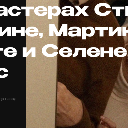
астерах Ст
ине, Марти
е и Селене
с
да назад