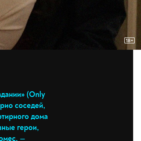
здании» (Only
трио соседей,
ртирного дома
вные герои,
омес, —