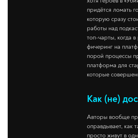
хотя героев в «Уби
придётся ломать го
которую сразу сто
работы над подкас
топ-чарты, когда 
фичеринг на платф
порой процессы пр
платформа для стар
которые совершенн
Как (не) до
Авторы вообще про
оправдывает, как т
просто живут в од