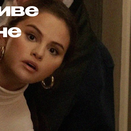
иве
не