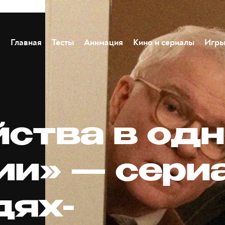
Главная
Тесты
Анимация
Кино и сериалы
Игр
йства в од
ии» — сери
дях-