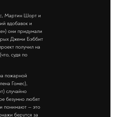
ес, Мартин Шорт и
ий вдобавок и
ке») они придумали
торых Джеми Бэббит
 проект получил на
что, судя по
за пожарной
лена Гомес),
т) случайно
рое безумно любят
ни понимают — это
онажи берутся за