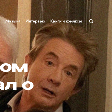
ы
Музыка
Интервью
Книги и комиксы
ном
ал о