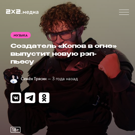
МУЗЫКА
Создатель «Копов в огне»
выпустит новую рэп-
пьесу
— 3 года назад
Семён Трясин