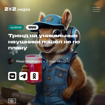
ГАЛЕРЕЯ
🤡🤡🤡
Тренд на уникальные
наушники пошёл не по
плану
— 2 года назад
Маша Медведева