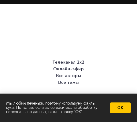
Телеканал 2х2
Онлайн-эфир
Все авторы
Все темы
Мы любим печеньки, поэтому используем файлы
куки. Но только если вы согласитесь на
обработку
ОК
персональных данных
, нажав кнопку "ОК"
© ООО «ТРК «2Х2», 2026
Правовая информация