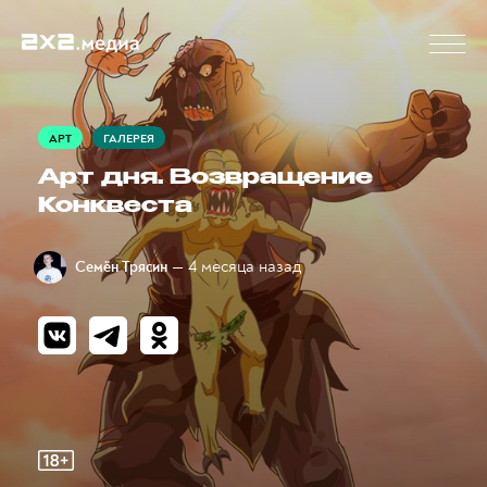
АРТ
ГАЛЕРЕЯ
Арт дня. Возвращение
Конквеста
— 4 месяца назад
Семён Трясин