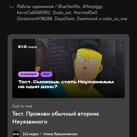
Работы художников / BlueHairRio, Afterpiggy,
KevinCa60583902, Duckz_art, Marshall0w0,
DontavionW98288, DayalSami, Daamianski и saito_za_one
Тест. Проживи обычный вторник
Неуязвимого
2х2.медиа
Алина Кувшинникова