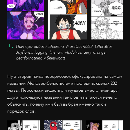
Примеры работ / Shueisha, MossCos78353, LilBirdBoi,
JayFonzil, lagging_line_art, vladuhius, aery_orange,
gearfornothing и Shinywcott
Ну а вторая пачка перерисовок сфокусирована на самом
названии «Человек-бензопила» и последних сценах 232
главы. Персонажи видеоигр и мультов вместо имён друг
друга используют названия тайтлов и пытаются нелепо
объяснить, почему ими был выбран именно такой
порядок слов.