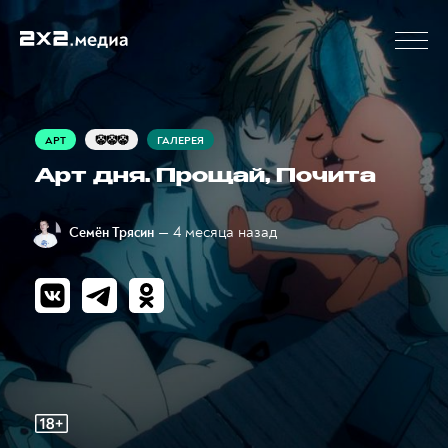
АРТ
🤡🤡🤡
ГАЛЕРЕЯ
Арт дня. Прощай, Почита
— 4 месяца назад
Семён Трясин