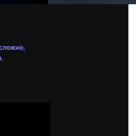
сложно,
и.