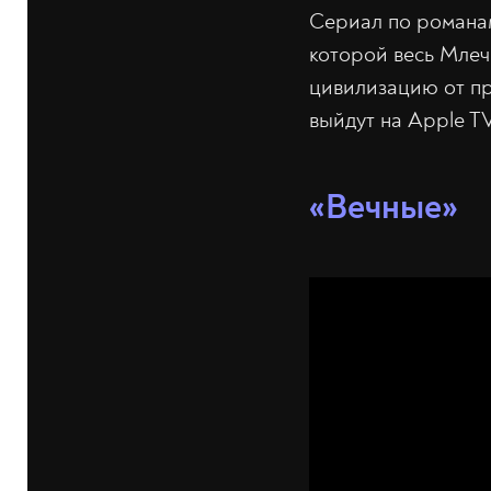
Сериал по романам
которой весь Млеч
цивилизацию от п
выйдут на Apple 
«Вечные»