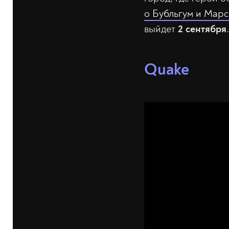
о Бубльгум и Мар
выйдет
2 сентября
.
Quake