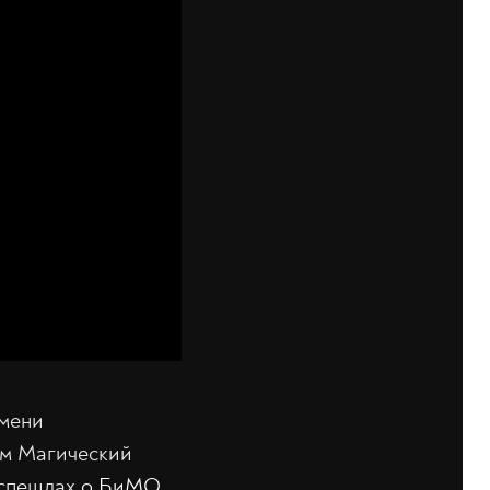
емени
им Магический
 спешлах
о БиМО
,