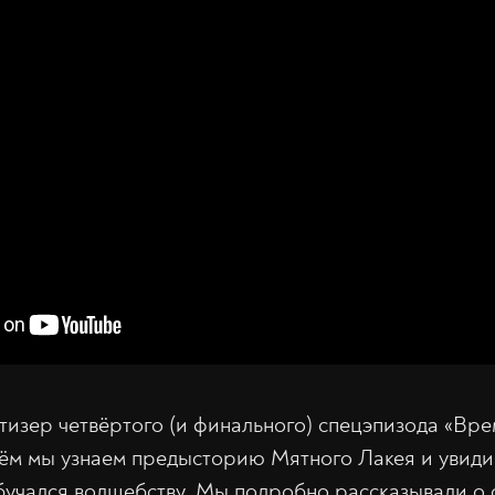
изер четвёртого (и финального) спецэпизода «Вр
нём мы узнаем предысторию Мятного Лакея и увид
обучался волшебству. Мы подробно рассказывали о