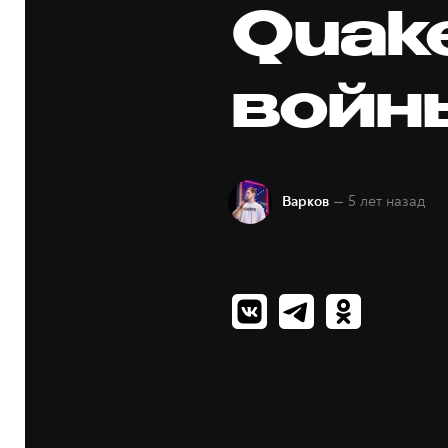
Quak
войн
— 5 лет назад
Варков