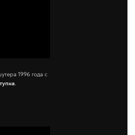
утера 1996 года с
тупна
.