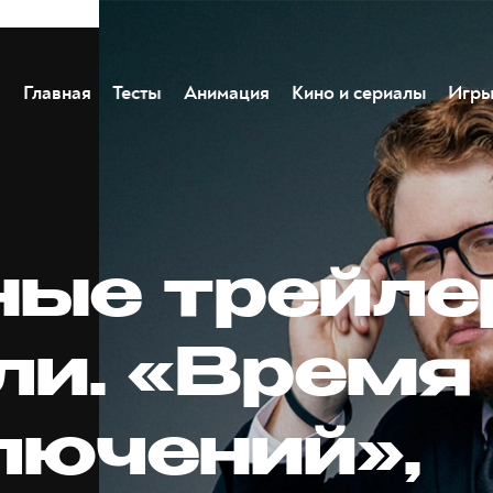
Главная
Тесты
Анимация
Кино и сериалы
Игр
ные трейл
ли. «Время
лючений»,