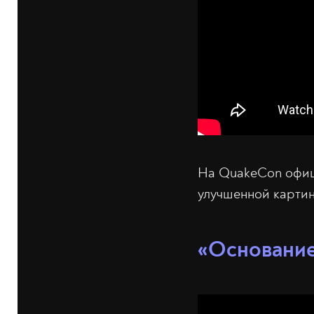
На QuakeCon офици
улучшенной картин
«Основани