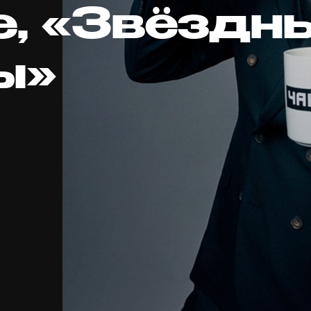
e, «Звёздн
ы»