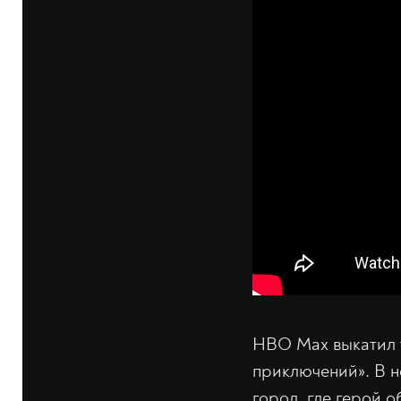
HBO Max выкатил т
приключений». В 
город, где герой 