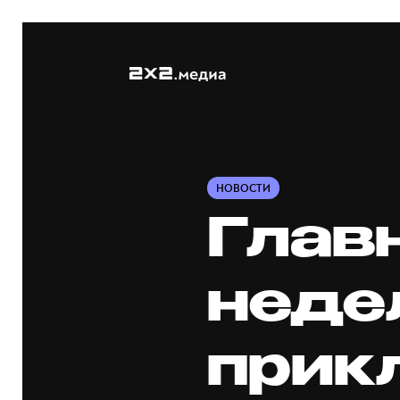
НОВОСТИ
Глав
неде
прик