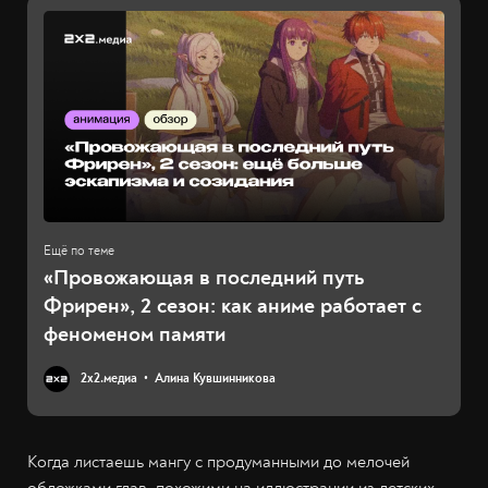
«Провожающая в последний путь
Фрирен», 2 сезон: как аниме работает с
феноменом памяти
2х2.медиа
Алина Кувшинникова
Когда листаешь мангу с продуманными до мелочей
обложками глав, похожими на иллюстрации из детских