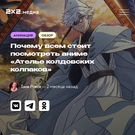
АНИМАЦИЯ
ОБЗОР
Почему всем стоит
посмотреть аниме
«Ателье колдовских
колпаков»
— 2 месяца назад
Таня Рокси