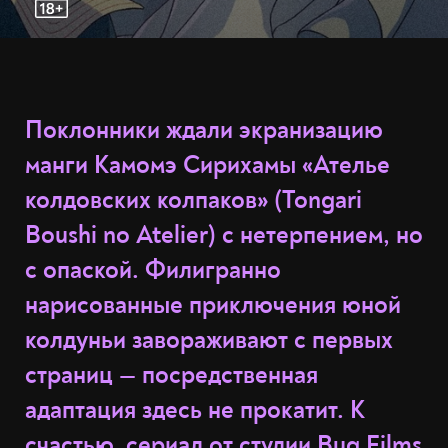
Поклонники ждали экранизацию
манги Камомэ Сирихамы «Ателье
колдовских колпаков» (Tongari
Boushi no Atelier) с нетерпением, но
с опаской. Филигранно
нарисованные приключения юной
колдуньи завораживают с первых
страниц — посредственная
адаптация здесь не прокатит. К
счастью, сериал от студии Bug Films