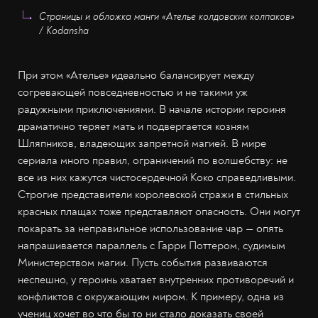
Cтраницы и обложка манги «Ателье колдовских колпаков»
/ Kodansha
При этом «Ателье» идеально балансирует между
согревающей повседневностью и не такими уж
радужными приключениями. В начале истории героиня
драматично теряет мать и подвергается козням
Шляпников, владеющих запретной магией. В мире
сериала много правил, ограничений по волшебству: не
все из них кажутся чистосердечной Коко справедливыми.
Строгие представители королевской стражи в стильных
красных плащах тоже представляют опасность. Они могут
покарать за неправильное использование чар — опять
напрашивается параллель с Гарри Поттером, судимым
Министерством магии. Пусть события развиваются
неспешно, у героинь хватает внутренних противоречий и
конфликтов с окружающим миром. К примеру, одна из
учениц хочет во что бы то ни стало доказать своей