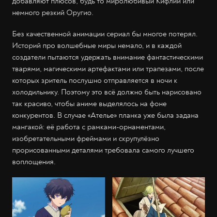
добавляют плюсов, будь то миролюбивый Кифлий или
немного резкий Оругио.
Без качественной анимации сериал бы многое потерял.
Историй про волшебные миры немало, и в каждой
создатели пытаются удержать внимание фантастическими
тварями, магическими артефактами или трапезами, после
которых зритель послушно отправляется в ночи к
холодильнику. Поэтому это всё должно быть нарисовано
так красиво, чтобы аниме выделялось на фоне
конкурентов. В случае «Ателье» планка уже была задана
мангакой: её работа с рамками-орнаментами,
изобретательными фреймами и скрупулёзно
прорисованными деталями требовала самого лучшего
воплощения.