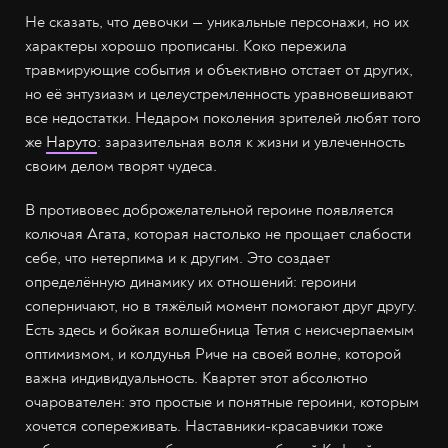
Не сказать, что девочки — уникальные персонажи, но их
характеры хорошо прописаны. Коко пережила
травмирующие события и объективно отстает от других,
но её энтузиазм и целеустремленность уравновешивают
все недостатки. Недаром поколения зрителей любят того
же
Наруто
: заразительная воля к жизни и увлеченность
своим делом творят чудеса.
В противовес доброжелательной героине появляется
колючая Агата, которая настолько не прощает слабости
себе, что нетерпима и к другим. Это создает
определённую динамику их отношений: героини
соперничают, но в тяжёлый момент помогают друг другу.
Есть здесь и бойкая волшебница Тетия с неисчерпаемым
оптимизмом, и колдунья Риче на своей волне, которой
важна индивидуальность. Квартет этот абсолютно
очарователен: это простые и понятные героини, которым
хочется сопереживать. Наставники-красавчики тоже