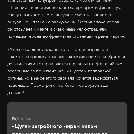
таинственный полумрак, озаряемый заклинаниями
Шляпника, и пеструю вечернюю ярмарку, и финальную
сцену в голубом цвете, несущем смерть. Словом, в
визуальном плане не заскучаешь. Опенинг тоже хорош:
он отсылает к манге и сказочным иллюстрациям,
помещая героев во фреймы на страницах и рамы картин.
«Ателье колдовских колпаков» — это история, где
грамотно используются все знакомые элементы. Зрители
десятилетиями отправляются в различные фэнтезийные
вселенные за приключениями и уютом колдовской
рутины, но в мире этого сериала хочется задержаться
подольше. Посмотрим, что Коко и ее друзей ждёт
дальше!
«Цугаи загробного мира»: каким
получилось новое фэнтези-аниме от