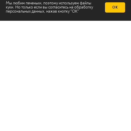
Мы любим печеньки, поэтому используем файлы
куки. Но только если вы согласитесь на
обработку
ОК
персональных данных
, нажав кнопку "ОК"
Телеканал 2х2
Онлайн-эфир
Все авторы
Все темы