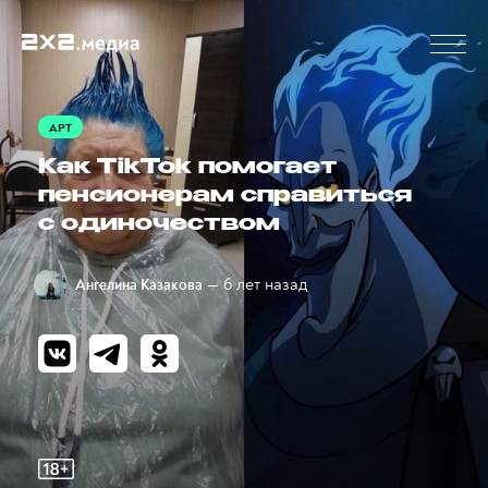
АРТ
Как TikTok помогает
пенсионерам справиться
с одиночеством
— 6 лет назад
Ангелина Казакова