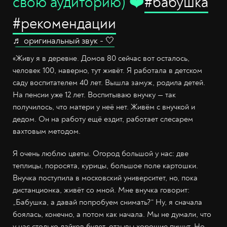
свою аудиторию) ❤️
#бабушка
#рекомендации
♬ оригинальный звук - 🤍
«Живу я в деревне. Домов 80 сейчас вот осталось,
человек 100, наверно, тут живёт. Я работала в детском
саду воспитателем 40 лет. Вышла замуж, родила детей.
На пенсии уже 12 лет. Воспитываю внучку — так
получилось, что матери у неё нет. Живём с внучкой и
дедом. Он на работу ещё ездит, работает слесарем
вахтовым методом.
Я очень люблю цветы. Огород большой у нас: две
теплицы, поросята, курицы, большое поле картошки.
Внучка поступила в московский университет, но, пока
дистанционка, живёт со мной. Мне внучка говорит:
„Бабушка, а давай попробуем снимать?“ Ну, я сначала
боялась, конечно, а потом как начала. Мы не думали, что
у нас столько лайков будет, отзывы хорошие пишут. Но