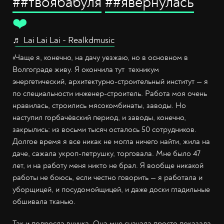
##твоябабуля
##явернулась
❤️
♬ Lai Lai Lai - Realkdmusic
«Чаще я, конечно, на дачу уезжаю, но в основном в
Волгограде живу. Я окончила тут техникум
энергетический, архитектурно-строительный институт — я
по специальности инженер-строитель. Работа моя очень
нравилась, строились мясокомбинаты, заводы. Но
наступил горбачёвский период, и заводы, конечно,
закрылись: из восьми тысяч осталось 50 сотрудников.
Долгое время я все никак не могла ничего найти, жила на
даче, сажала укроп-петрушку, торговала. Мне было 47
лет, и на работу меня никто не брал. Я вообще никакой
работы не боюсь, если честно говорить — я работала и
уборщицей, и посудомойщицей, и даже доски гладильные
обшивала тканью.
Так и подросла внучка. Она мне сначала просто показала