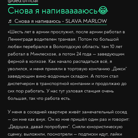
@ded.official
Снова я напивааааюсь😂
♬ Снова я напиваюсь - SLAVA MARLOW
«Шесть лет в армии прослужил, после армии работал в
Ленинграде водителем трамвая. Потом по большой
любви перебрался в Вологодскую область: там 10 лет
работал в Минлесхозе, а потом 24 года — заведующим
фермой в колхозе. Как начало распадаться всё, я
уволился, и меня приняли в торговую компанию „Дикси“
заведующим вино-водочным складом. А потом стал
диспетчером в транспортной компании и продолжаю до
сих пор работать. У нас тут узловая станция очень
большая, так что работа есть.
У меня в соседней квартире живёт замечательный сосед
— он мне как внук. Он ко мне пришёл один раз и говорит:
„Дедушка, давай попробуем“. Сняли юмористическую
сценку, выложили, посмотрели — подписки идут, лайки