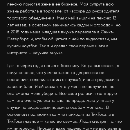
пенсию помогал жене в её бизнесе. Моя супруга всю
жизнь работала в торговле: от кассира до руководителя
торгового объединения. Мы с ней вышли на пенсию 12
лет назад, в основном занимались садом и огородом, но
в 2018 году наша младшая внучка переехала в Санкт-
Петербург, и, чтобы общаться с ней по видеосвязи, мы
купили ноутбук. Так я и сделал свои первые шаги в
интернете — научила внучка.
Где-то через год я попал в больницу. Когда выписался, я
почувствовал, что у меня какое-то депрессивное
состояние, поделился этим с внучкой, и она предложила
завести блог. Я ей сказал, что у меня не получится, но
она смогла меня убедить. Все свои ролики я монтирую
сам, это очень увлекательно, но продолжаю учиться у
внучки по видеосвязи новым способам монтажа. В
основном подписчики ко мне приходят из ТикТока, а в
ТикТоке главное — качество съёмок. Люди смотрят то, что
им интересно. Иногда я даже неделю могу не выставлять