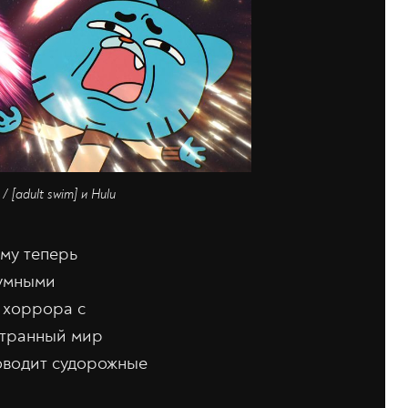
 [adult swim] и Hulu
му теперь
зумными
 хоррора с
странный мир
оводит судорожные