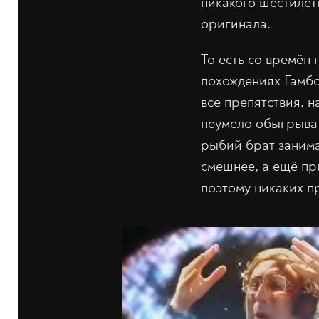
никакого шестилет
оригинала.
То есть со времён
похождениях Гамбо
все препятствия, н
неумело обыгрыват
рыбий брат занимал
смешнее, а ещё пр
поэтому никаких п