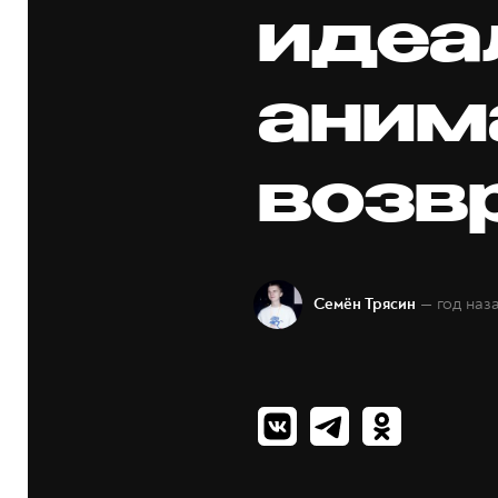
идеа
аним
возв
— год наз
Семён Трясин