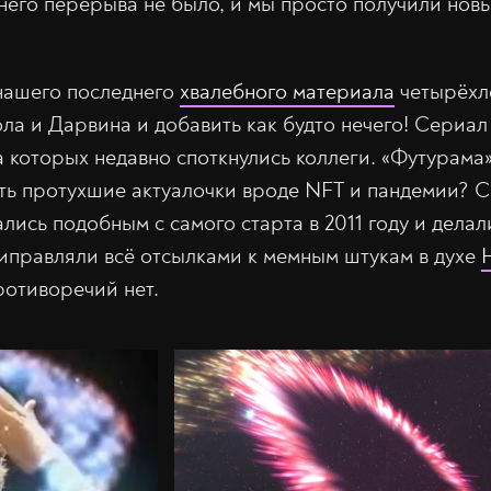
него перерыва не было, и мы просто получили нов
 нашего последнего
хвалебного материала
четырёхле
ла и Дарвина и добавить как будто нечего! Сериа
а которых недавно споткнулись коллеги. «Футурама
ь протухшие актуалочки вроде NFT и пандемии? Си
ись подобным с самого старта в 2011 году и делал
иправляли всё отсылками к мемным штукам в духе
ротиворечий нет.