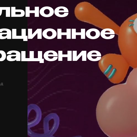
льное
ационное
ращение
ад