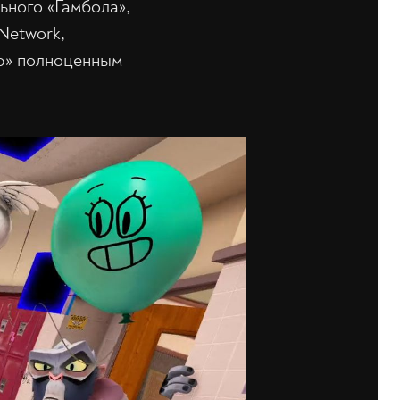
ьного «Гамбола»,
Network,
ир» полноценным