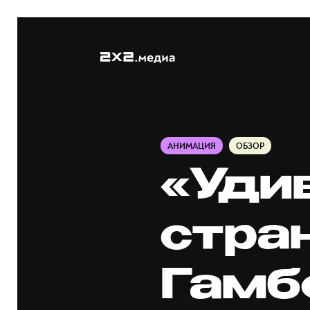
АНИМАЦИЯ
ОБЗОР
«Уди
стра
Гамб