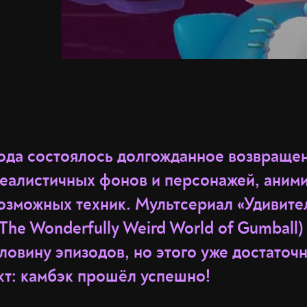
года состоялось долгожданное возвращен
реалистичных фонов и персонажей, аним
зможных техник. Мультсериал «Удивите
The Wonderfully Weird World of Gumball)
ловину эпизодов, но этого уже достаточ
кт: камбэк прошёл успешно!