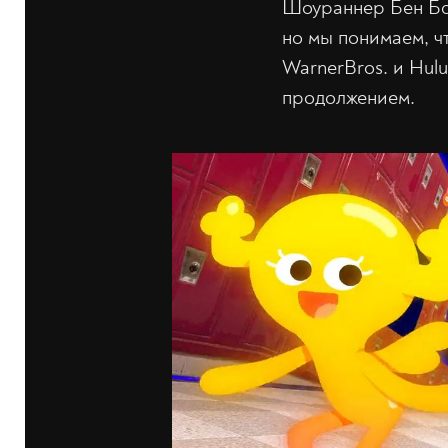
Шоураннер Бен Бок
но мы понимаем, ч
WarnerBros. и Hul
продолжением.