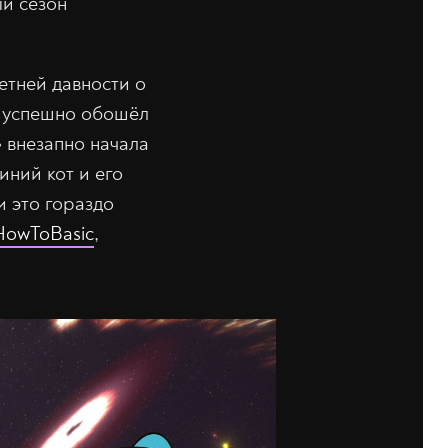
ый сезон
тней давности о
л успешно обошёл
» внезапно начала
ний кот и его
и это гораздо
HowToBasic
,