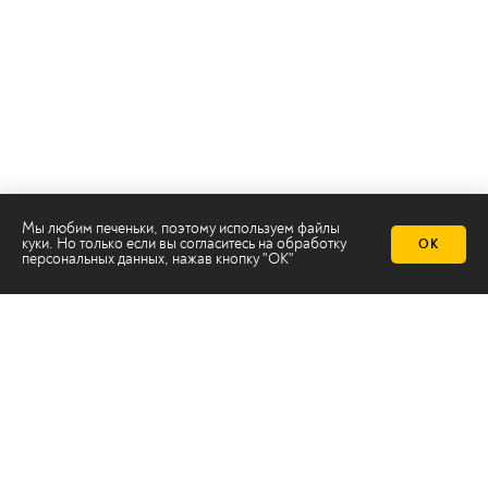
Мы любим печеньки, поэтому используем файлы
куки. Но только если вы согласитесь на
обработку
ОК
персональных данных
, нажав кнопку "ОК"
Телеканал 2х2
Онлайн-эфир
Все авторы
Все темы