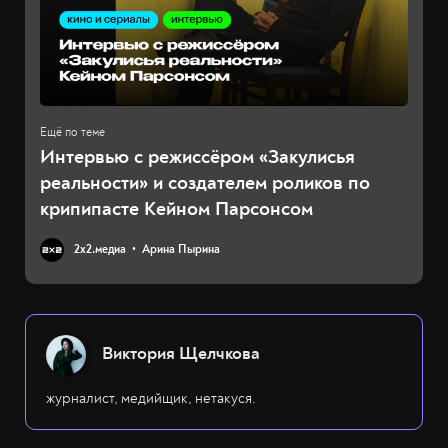
Интервью с режиссёром «Закулисья
реальности» и создателем роликов по
крипипасте Кейном Парсонсом
2х2.медиа
Арина Пырина
Виктория Щелчкова
журналист, медийщик, нетакуся.