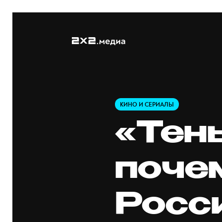
КИНО И СЕРИАЛЫ
«Тень
поче
Росс