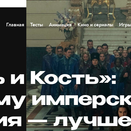
Главная
Тесты
Анимация
Кино и сериалы
Игр
 и Кость»:
му имперс
ия — лучш