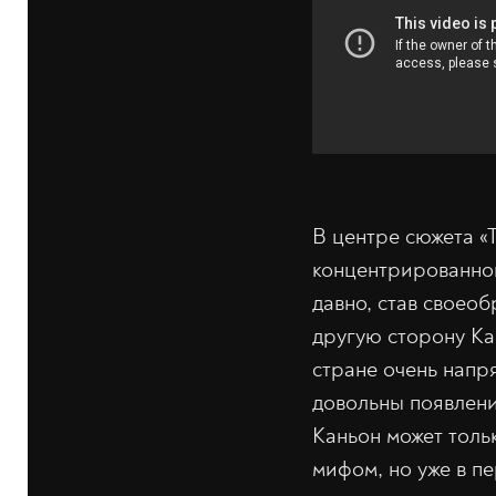
В центре сюжета «Т
концентрированной
давно, став своео
другую сторону Ка
стране очень напр
довольны появлени
Каньон может толь
мифом, но уже в п