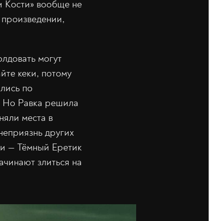
и Кости» вообще не
 произведении,
Колдовать могут
йте кеки, потому
ились по
и. Но Равка решила
няли места в
неприязнь других
вки — Тёмный Еретик
ачинают злиться на