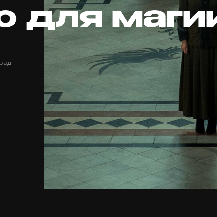
о для маги
азад