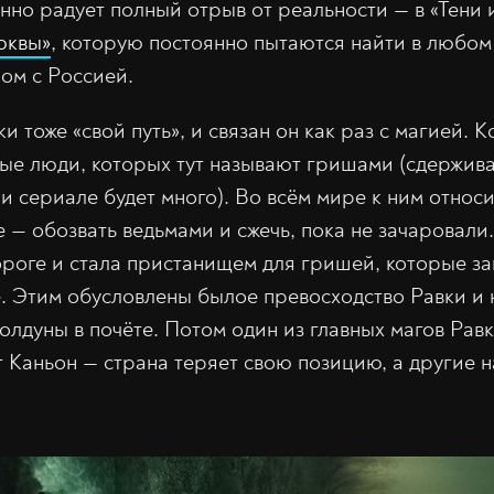
енно радует полный отрыв от реальности — в «Тени 
юквы»
, которую постоянно пытаются найти в любом
ном с Россией.
ки тоже «свой путь», и связан он как раз с магией. 
ые люди, которых тут называют гришами (сдержива
 и сериале будет много). Во всём мире к ним относ
е — обозвать ведьмами и сжечь, пока не зачаровал
ороге и стала пристанищем для гришей, которые за
. Этим обусловлены былое превосходство Равки и 
 колдуны в почёте. Потом один из главных магов Ра
т Каньон — страна теряет свою позицию, а другие н