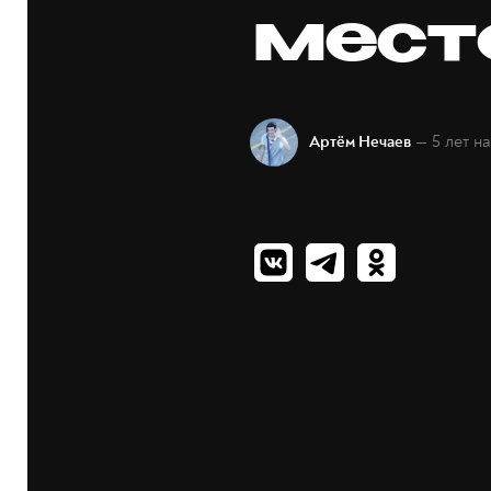
мест
— 5 лет н
Артём Нечаев