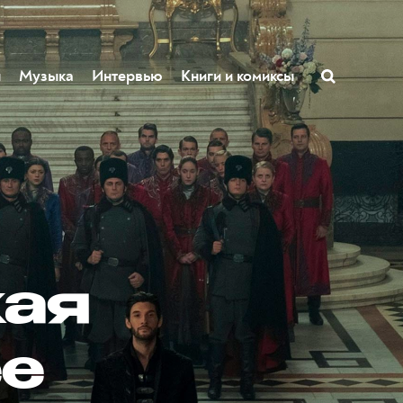
ы
Музыка
Интервью
Книги и комиксы
кая
ее