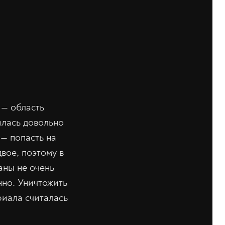
 — область
илась довольно
 — попасть на
вое, поэтому в
аны не очень
нно. Уничтожить
риала считалась