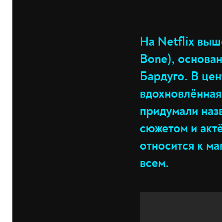
На Netflix выш
Bone), основа
Бардуго. В це
вдохновлённая
придумали наз
сюжетом и акт
относится к ма
всем.