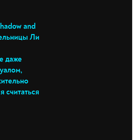
Shadow and
тельницы Ли
е даже
зуалом,
жительно
я считаться