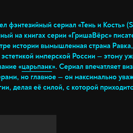
ел фэнтезийный сериал «Тень и Кость» (
нный на книгах серии «ГришаВёрс» писа
нтре истории вымышленная страна Равка,
 эстетикой имперской России — этому уж
вание «
царьпанк
». Сериал впечатляет ви
ёрами, но главное — он максимально ува
гии, делая её силой, с которой приходитс