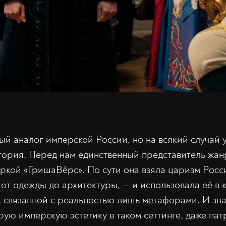
й аналог имперской России, но на всякий случай у
тория. Перед нам единственный представитель жан
ркой «ГришаВёрс». По сути она взяла царизм Росс
 от одежды до архитектуры, — и использовала её в
, связанной с реальностью лишь метафорами. И зна
рую имперскую эстетику в таком сеттинге, даже пат