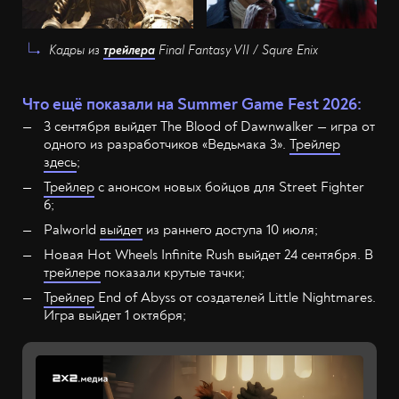
Кадры из
трейлера
Final Fantasy VII / Squre Enix
Что ещё показали на Summer Game Fest 2026:
3 сентября выйдет The Blood of Dawnwalker — игра от
одного из разработчиков «Ведьмака 3».
Трейлер
здесь
;
Трейлер
с анонсом новых бойцов для Street Fighter
6;
Palworld
выйдет
из раннего доступа 10 июля;
Новая Hot Wheels Infinite Rush выйдет 24 сентября. В
трейлере
показали крутые тачки;
Трейлер
End of Abyss от создателей Little Nightmares.
Игра выйдет 1 октября;