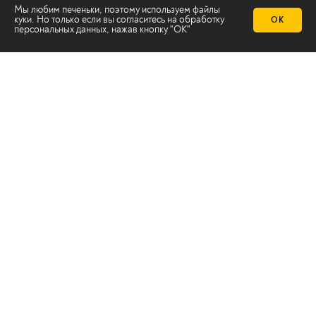
Мы любим печеньки, поэтому используем файлы
куки. Но только если вы согласитесь на
обработку
ОК
персональных данных
, нажав кнопку "ОК"