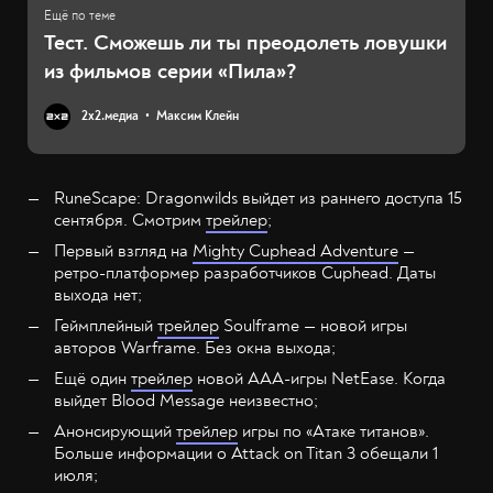
Тест. Сможешь ли ты преодолеть ловушки
из фильмов серии «Пила»?
2х2.медиа
Максим Клейн
RuneScape: Dragonwilds выйдет из раннего доступа 15
сентября. Смотрим
трейлер
;
Первый взгляд на
Mighty Cuphead Adventure
—
ретро-платформер разработчиков Cuphead. Даты
выхода нет;
Геймплейный
трейлер
Soulframe — новой игры
авторов Warframe. Без окна выхода;
Ещё один
трейлер
новой ААА-игры NetEase. Когда
выйдет Blood Message неизвестно;
Анонсирующий
трейлер
игры по «Атаке титанов».
Больше информации о Attack on Titan 3 обещали 1
июля;