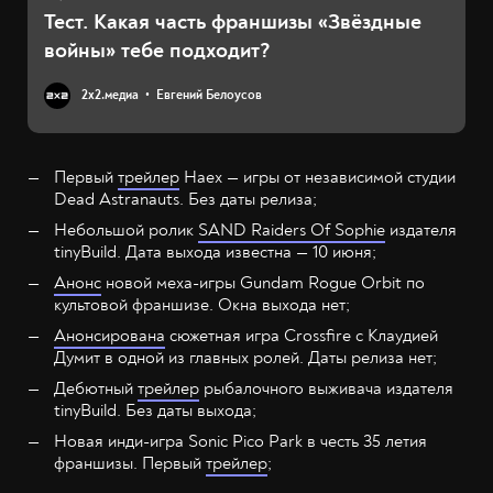
Тест. Какая часть франшизы «Звёздные
войны» тебе подходит?
2х2.медиа
Евгений Белоусов
Первый
трейлер
Haex — игры от независимой студии
Dead Astranauts. Без даты релиза;
Небольшой ролик
SAND Raiders Of Sophie
издателя
tinyBuild. Дата выхода известна — 10 июня;
Анонс
новой меха-игры Gundam Rogue Orbit по
культовой франшизе. Окна выхода нет;
Анонсирована
сюжетная игра Crossfire с Клаудией
Думит в одной из главных ролей. Даты релиза нет;
Дебютный
трейлер
рыбалочного выживача издателя
tinyBuild. Без даты выхода;
Новая инди-игра Sonic Pico Park в честь 35 летия
франшизы. Первый
трейлер
;