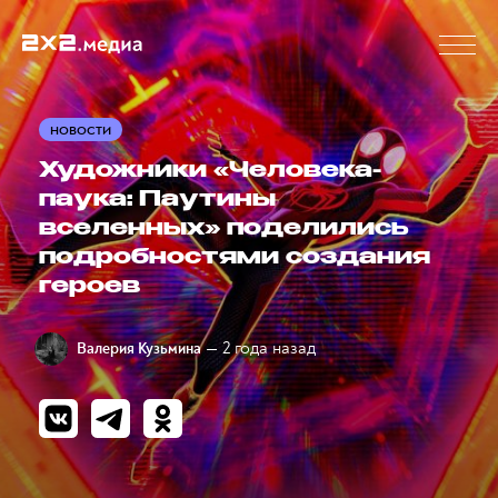
НОВОСТИ
Художники «Человека-
паука: Паутины
вселенных» поделились
подробностями создания
героев
— 2 года назад
Валерия Кузьмина