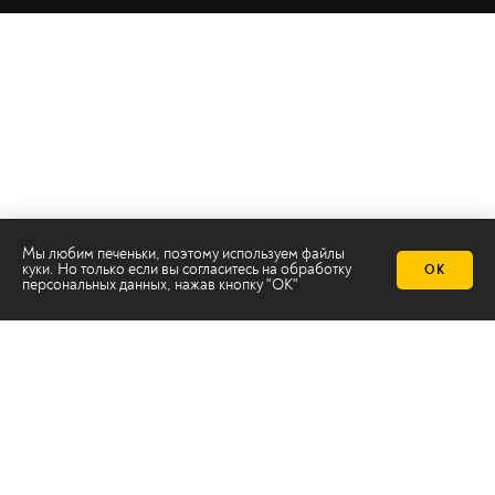
Мы любим печеньки, поэтому используем файлы
куки. Но только если вы согласитесь на
обработку
ОК
персональных данных
, нажав кнопку "ОК"
Телеканал 2х2
Онлайн-эфир
Все авторы
Все темы