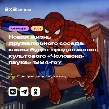
АНИМАЦИЯ
ЭССЕ
Новая жизнь
дружелюбного соседа:
каким будет продолжение
культового «Человека-
паука» 1994-го?
— 2 года назад
Юлия Троицкая