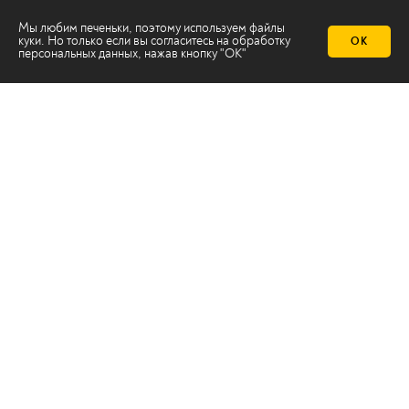
Мы любим печеньки, поэтому используем файлы
куки. Но только если вы согласитесь на
обработку
ОК
персональных данных
, нажав кнопку "ОК"