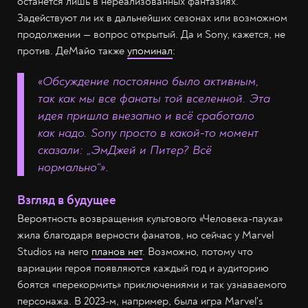
останется лишь в нереализованных фантазиях.
Задействуют ли их в дальнейших сезонах или возможном
продолжении — вопрос открытый. Да и Sony, кажется, не
против. ДеМайо также
упоминал
:
«Обсуждение постоянно было активным,
так как мы все фанаты той вселенной. Эта
идея пришла внезапно и всё сработало
как надо. Sony просто в какой-то момент
сказали: „ЭмДжей и Питер? Всё
нормально“»
.
Взгляд в будущее
Вероятность возвращения культового «Человека-паука»
жила благодаря верности фанатов, но сейчас у Marvel
Studios на него
планов нет
. Возможно, потому что
вариации героя появляются каждый год и аудиторию
боятся «перекормить» приключениями и так узнаваемого
персонажа. В 2023-м, например, была игра Marvel's