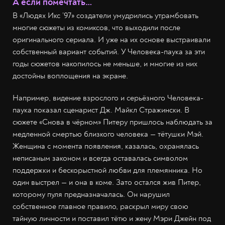
А если помечтать…
В «Людях Икс ’97» создатели умудрились утрамбовать
многие сюжеты из комиксов, что выходили после
оригинального сериала. И уже на их основе выстраивали
собственный вариант событий. У Человека-паука за эти
годы сюжетов накопилось не меньше, и многие из них
достойны воплощения на экране.
Например, видение взрослого и серьёзного Человека-
паука показал сценарист Дж. Майкл Стражински. В
сюжете «Снова в чёрном» Питеру пришлось наблюдать за
медленной смертью близкого человека — тётушки Мэй.
Женщина с момента появления, казалась, охранялась
неписаным законом и всегда оставалась символом
поддержки и бескорыстной любви для племянника. Но
один выстрел — и она в коме. Зато остался жив Питер,
которому пуля предназначалась. Он нарушил
собственное главное правило, раскрыл миру свою
тайную личности и поставил тётю и жену Мэри Джейн под