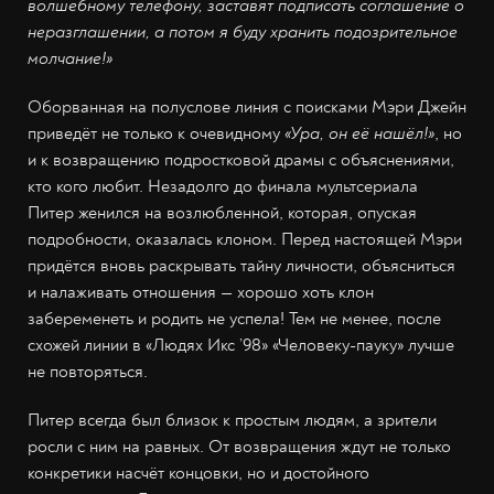
волшебному телефону, заставят подписать соглашение о
неразглашении, а потом я буду хранить подозрительное
молчание!»
Оборванная на полуслове линия с поисками Мэри Джейн
приведёт не только к очевидному
«Ура, он её нашёл!»
, но
и к возвращению подростковой драмы с объяснениями,
кто кого любит. Незадолго до финала мультсериала
Питер женился на возлюбленной, которая, опуская
подробности, оказалась клоном. Перед настоящей Мэри
придётся вновь раскрывать тайну личности, объясниться
и налаживать отношения — хорошо хоть клон
забеременеть и родить не успела! Тем не менее, после
схожей линии в «Людях Икс ’98» «Человеку-пауку» лучше
не повторяться.
Питер всегда был близок к простым людям, а зрители
росли с ним на равных. От возвращения ждут не только
конкретики насчёт концовки, но и достойного