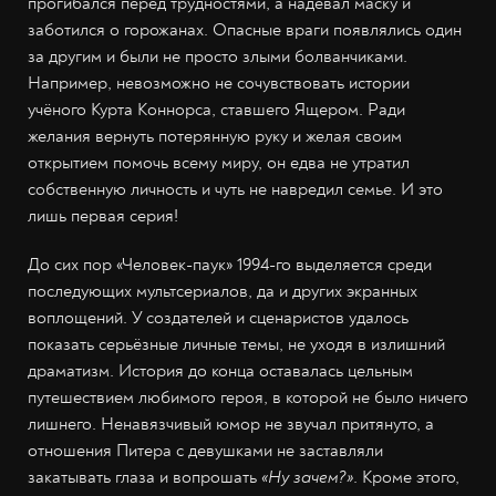
прогибался перед трудностями, а надевал маску и
заботился о горожанах. Опасные враги появлялись один
за другим и были не просто злыми болванчиками.
Например, невозможно не сочувствовать истории
учёного Курта Коннорса, ставшего Ящером. Ради
желания вернуть потерянную руку и желая своим
открытием помочь всему миру, он едва не утратил
собственную личность и чуть не навредил семье. И это
лишь первая серия!
До сих пор «Человек-паук» 1994-го выделяется среди
последующих мультсериалов, да и других экранных
воплощений. У создателей и сценаристов удалось
показать серьёзные личные темы, не уходя в излишний
драматизм. История до конца оставалась цельным
путешествием любимого героя, в которой не было ничего
лишнего. Ненавязчивый юмор не звучал притянуто, а
отношения Питера с девушками не заставляли
закатывать глаза и вопрошать
«Ну зачем?»
. Кроме этого,