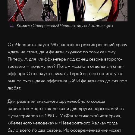
Комикс «Совершенный Человек-паук» / «Комильфо»
От «Человека-паука ’98» настолько резких решений сразу
ждать не стоит, да и фанаты скучают по тому самому
Питеру. А для клиффхэнгера под конец сезона второго-
третьего — почему нет? Потом можно и отдельный спин-
офф про Отто-паука снимать. Герой из него по итогу-то
вышел очень даже эффективный! И фанаты его до сих пор
любят.
Для развития знакомого дружелюбного соседа
вариантов много, так же как и для других персонажей из
мультсериалов из 1990-х. У «Фантастической четвёрки»,
«Железного человека» и «Невероятного Халка» тогда
было всего по два сезона. Их осовременивание может