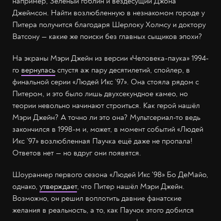
например, Зелёный гоблин и вездесущий Джона
Джеймсон. Найти возлюбленную в незнакомом городе у
Питера получится благодаря Шерлоку Холмсу и доктору
Ватсону — какие же поиски без главных сыщиков эпохи?
На экраны Мэри Джейн из версии «Человека-паука» 1994-
го
вернулась
спустя аж пару десятилетий, спойлер, в
финальной серии «Людей Икс ’97». Она стояла рядом с
Питером, и это было лишь двухсекундное камео, но
теории невольно начинают строиться. Как герой нашёл
Мэри Джейн? А точно ли это она? Мультсериал-то ведь
закончился в 1998-м и, может, в момент событий «Людей
Икс ’97» возлюбленная Паучка ещё даже не пропала!
Ответов нет — но вдруг они появятся.
Шоураннер первого сезона «Людей Икс '98» Бо ДеМайо,
однако,
утверждает
, что Питер нашёл Мэри Джейн.
Возможно, он решил воплотить давние фанатские
желания в реальность, а то, как Паучок этого добился