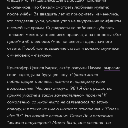
«Люди Икс ’97» делались для выросших поколений
школьников, что бежали смотреть любимый мультик
после учёбы. За двадцать лет их приоритеты изменились,
что создатели учли, усилив упор на внутренние конфликты
и семейные драмы. Сценаристы не побоялись убивать
толпами, менять устоявшиеся правила, а на вопросы
«Кто
прав?»
и
«Кто виноват?»
не появляется однозначного
ответа. Подобное повышение ставок и должно случиться
с «Человеком-пауком».
Кристофер Дэниел Барнс, актёр озвучки Паучка,
выразил
свои надежды на будущее шоу:
«Просто хотел
поблагодарить за весь позитив и поддержку идеи
возрождения "Человека-паука ’98"! Я бы с радостью
принял участие в таком замечательном проекте! К
сожалению, со мной никто не связывался по этому
поводу, и я также не имею никакого отношения к "Людям
Икс ’97". Но давайте вспомним Стэна Ли и останемся
"истинно верующими"! Может быть, мне позвонят по