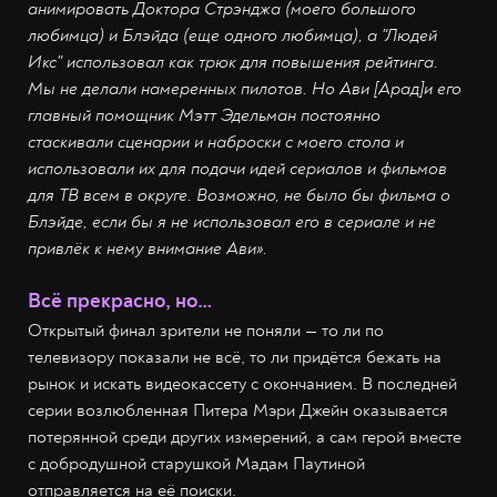
анимировать Доктора Стрэнджа (моего большого
любимца) и Блэйда (еще одного любимца), а "Людей
Икс" использовал как трюк для повышения рейтинга.
Мы не делали намеренных пилотов. Но Ави [Арад]и его
главный помощник Мэтт Эдельман постоянно
стаскивали сценарии и наброски с моего стола и
использовали их для подачи идей сериалов и фильмов
для ТВ всем в округе. Возможно, не было бы фильма о
Блэйде, если бы я не использовал его в сериале и не
привлёк к нему внимание Ави».
Всё прекрасно, но…
Открытый финал зрители не поняли — то ли по
телевизору показали не всё, то ли придётся бежать на
рынок и искать видеокассету с окончанием. В последней
серии возлюбленная Питера Мэри Джейн оказывается
потерянной среди других измерений, а сам герой вместе
с добродушной старушкой Мадам Паутиной
отправляется на её поиски.