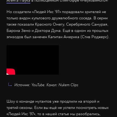
Агента Паука
в полноценном спин-оффе «Неуязвимого»!
Но создатели «Людей Икс ’97» порадовали зрителей не
только видом культового дружелюбного соседа. В серии
также показали Красного Омегу, Серебряного Самурая,
Барона Земо и Доктора Дума. Ещё в одном из прошлых
эпизодов был замечен Капитан Америка (Стив Роджерс).
Источник: YouTube. Канал: Nukem Clips
Шоу о команде мутантов уже продлили на второй и
третий сезоны. Если вы ещё не успели посмотреть новых
«Людей Икс ’97», то в нашей статье мы разобрались,