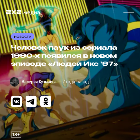
НОВОСТИ
Человек-паук из сериала
1990-х появился в новом
эпизоде «Людей Икс '97»
— 2 года назад
Валерия Кузьмина