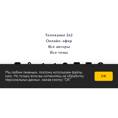
Телеканал 2х2
Онлайн-эфир
Все авторы
Все темы
Мы любим печеньки, поэтому используем файлы
куки. Но только если вы согласитесь на
обработку
ОК
персональных данных
, нажав кнопку "ОК"
© ООО «ТРК «2Х2», 2026
Правовая информация
Политика конфиденциальности
Сайт содержит рекомендательные технологии