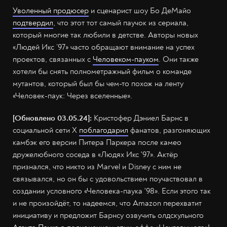
Уволенный продюсер
и сценарист шоу Бо ДеМайо
подтвердил
, что этот тот самый паучок из сериала,
который многие так любили в детстве. Авторы новых
«Людей Икс ’97» часто обращают внимание на успех
проектов, связанных с
Человеком-пауком
. Они также
хотели бы снять полнометражный фильм о команде
мутантов, который был бы чем-то похож на ленту
«Человек-паук: Через вселенные».
[Обновлено 03.05.24]:
Кристофер Дэниел Барнс в
социальной сети X
поблагодарил
фанатов, разгоняющих
камбэк его версии Питера Паркера после камео
дружелюбного соседа в «Людях Икс '97». Актёр
признался, что никто из Marvel и Disney с ним не
связывался, но он бы с удовольствием поучаствовал в
создании условного «Человека-паука '98». Если этого так
и не произойдёт, то надеемся, что Amazon перехватит
инициативу и предложит Барнсу озвучить олдскульного