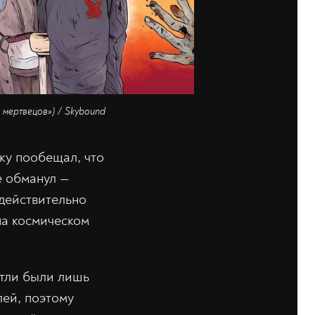
 мертвецов») / Skybound
ку пообещал, что
е обманул —
 действительно
на космическом
тли были лишь
лей, поэтому