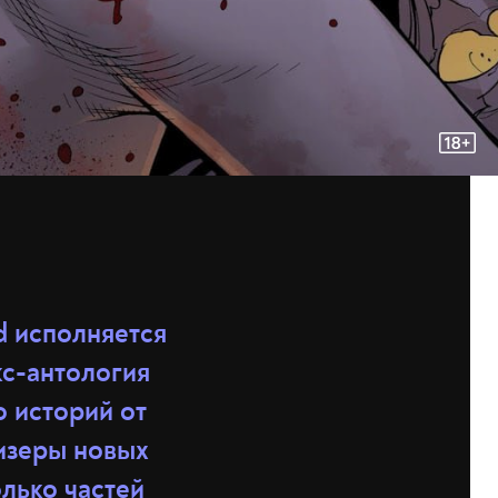
d исполняется
с-антология
о историй от
тизеры новых
олько частей