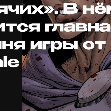
ячих». В н
ится главн
ня игры от
ale