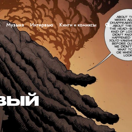
ы
Музыка
Интервью
Книги и комиксы
н
вый