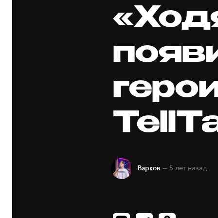
«Ход
появ
герои
TellT
— 5 лет назад
Варков