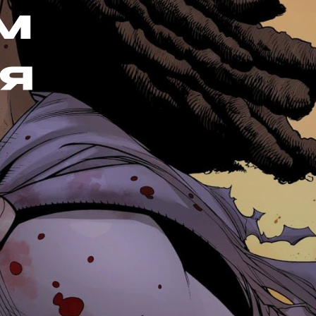
ём
ая