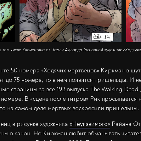
 том числе Клементина от Чарли Адларда (основной художник «Ходячих
те 50 номера «Ходячих мертвецов» Киркман в шут
ет до 75 номера, то в нем появятся пришельцы. И н
ные страницы за все 193 выпуска The Walking Dead
5 номере. В «сцене после титров» Рик просыпается 
 что на самом деле мертвых воскресили пришельцы.
аниц в рисунке художника
«Неуязвимого»
Райана От
ены в канон. Но Киркман любит обманывать читате