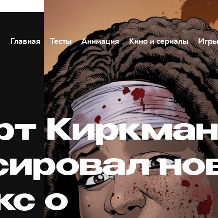
Главная
Тесты
Анимация
Кино и сериалы
Игр
рт Киркма
сировал но
кс о