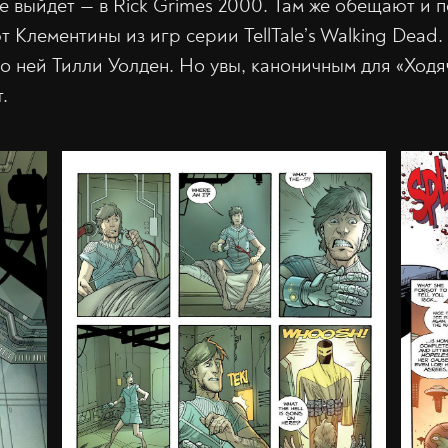
е выйдет — в Rick Grimes 2000. Там же обещают и 
 Клементины из игр серии TellTale’s Walking Dead
о ней Тилли Уолден. Но увы, каноничным для «Ходя
.