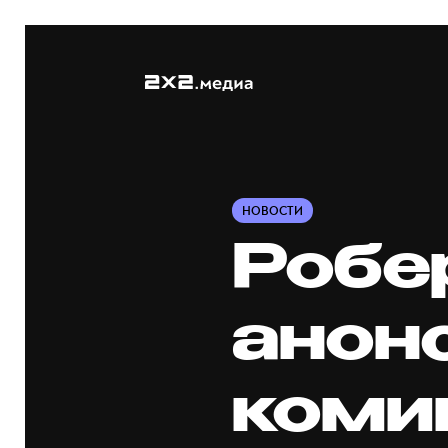
НОВОСТИ
Робе
анон
коми