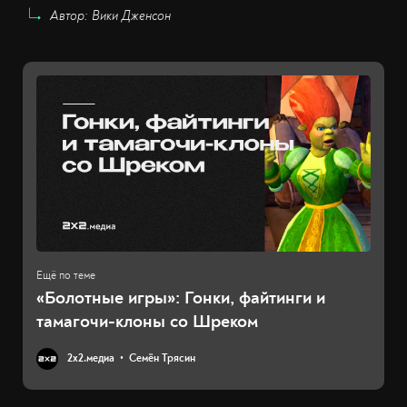
Автор: Вики Дженсон
«Болотные игры»: Гонки, файтинги и
тамагочи-клоны со Шреком
2х2.медиа
Семён Трясин