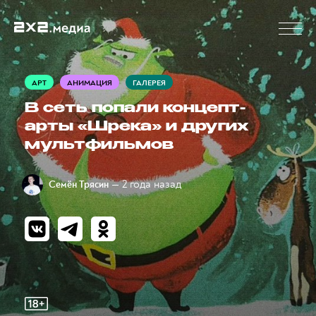
АРТ
АНИМАЦИЯ
ГАЛЕРЕЯ
В сеть попали концепт-
арты «Шрека» и других
мультфильмов
— 2 года назад
Семён Трясин