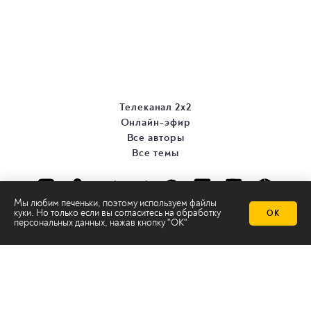
Телеканал 2х2
Онлайн-эфир
Все авторы
Все темы
Мы любим печеньки, поэтому используем файлы
куки. Но только если вы согласитесь на
обработку
ОК
персональных данных
, нажав кнопку "ОК"
© ООО «ТРК «2Х2», 2026
Правовая информация
Политика конфиденциальности