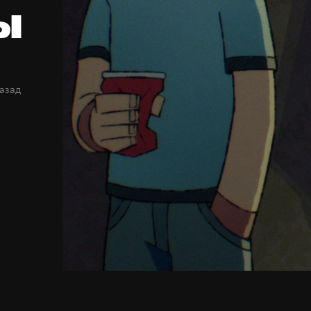
ы
назад