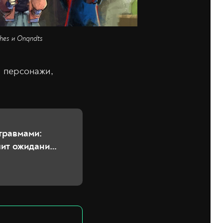
ches и Onqndts
и персонажи,
травмами:
шит ожидания