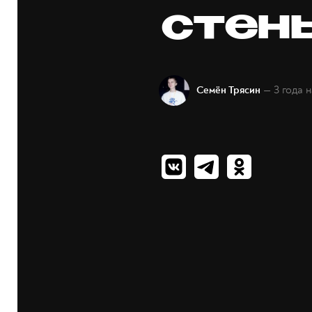
стен
— 3 года 
Семён Трясин