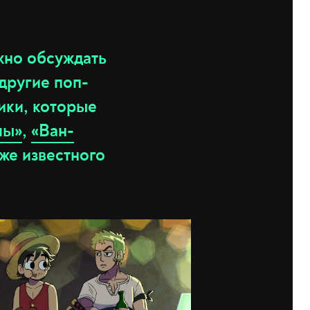
но обсуждать
 другие поп-
ики, которые
лы»
,
«Ван-
же известного