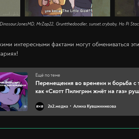
DinosaurJonesMD, MrZap22, Gruntthedoodler, sunset.crybaby, Ho Pi Sta
кими интересными фактами могут обмениваться эт
тариях!
Перемещения во времени и борьба с 
как «Скотт Пилигрим жмёт на газ» ру
зрителей
2х2.медиа
Алина Кувшинникова