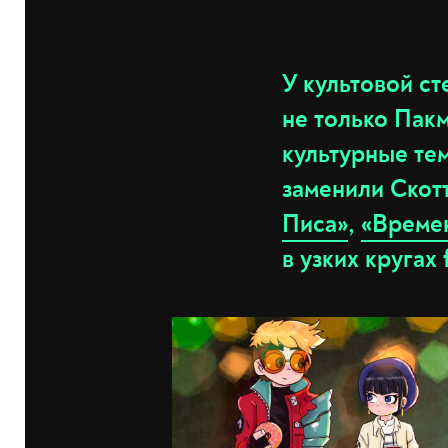
У культовой с
не только Пакм
культурные те
заменили Скот
Писа»
,
«Време
в узких кругах