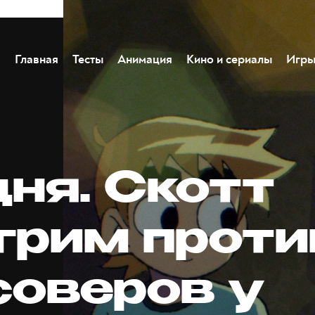
Главная
Тесты
Анимация
Кино и сериалы
Игр
дня. Скотт
грим проти
соверов у