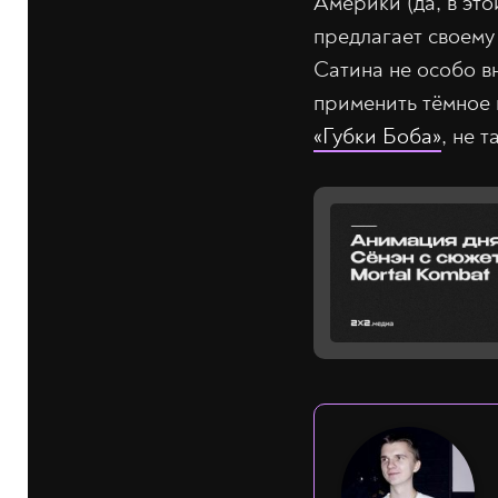
Америки (да, в это
предлагает своему 
Сатина не особо в
применить тёмное 
«Губки Боба»
, не т