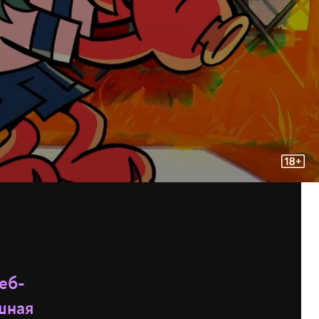
еб-
шная