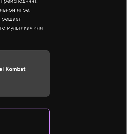
 преисподняя),
тивной игре.
ы решает
го мультика» или
al Kombat