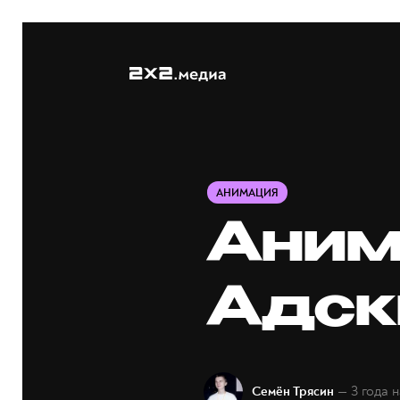
АНИМАЦИЯ
Аним
Адск
— 3 года 
Семён Трясин