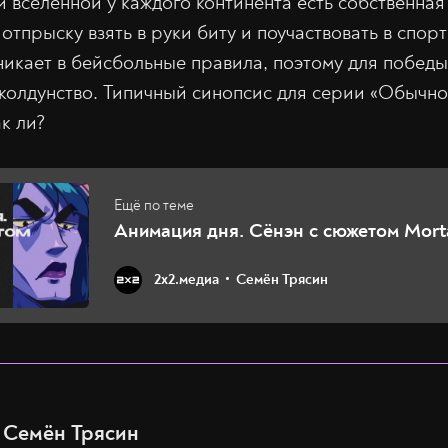
й вселенной у каждого континента есть собственная
отпрыску взять в руки биту и поучаствовать в спор
никает в бейсбольные правила, поэтому для побед
колдунство. Типичный синопсис для серии «Обычно
ак ли?
Анимация дня. Сёнэн с сюжетом Mort
2х2.медиа
Семён Трясин
Семён Трясин