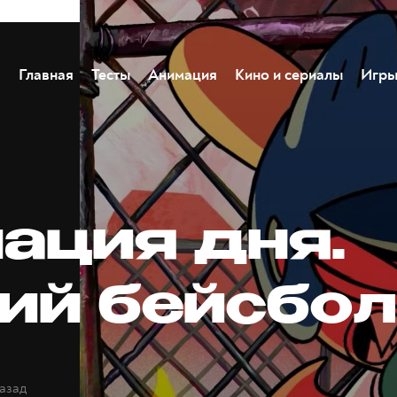
Главная
Тесты
Анимация
Кино и сериалы
Игр
ация дня.
ий бейсбо
назад