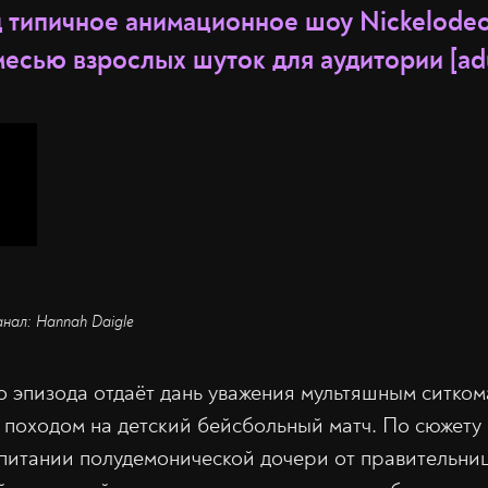
д типичное анимационное шоу Nickelodeo
есью взрослых шуток для аудитории [adu
анал: Hannah Daigle
о эпизода отдаёт дань уважения мультяшным ситком
 походом на детский бейсбольный матч. По сюжету 
спитании полудемонической дочери от правительн