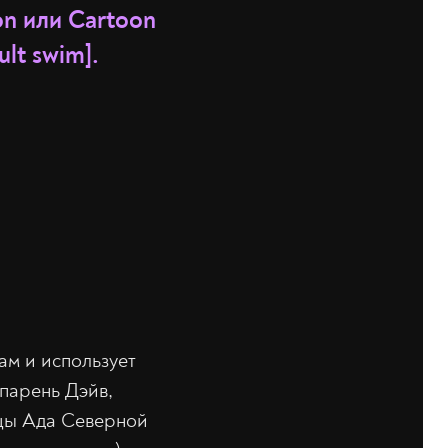
n или Cartoon
lt swim].
ам и использует
парень Дэйв,
ицы Ада Северной