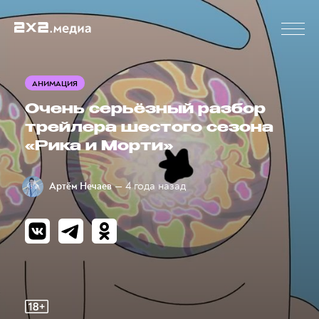
АНИМАЦИЯ
Очень серьёзный разбор
трейлера шестого сезона
«Рика и Морти»
— 4 года назад
Артём Нечаев