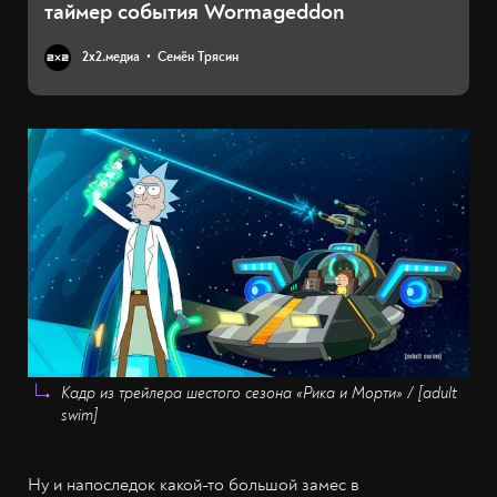
таймер события Wormageddon
2х2.медиа
Семён Трясин
Кадр из трейлера шестого сезона «Рика и Морти» / [adult
swim]
Ну и напоследок какой-то большой замес в