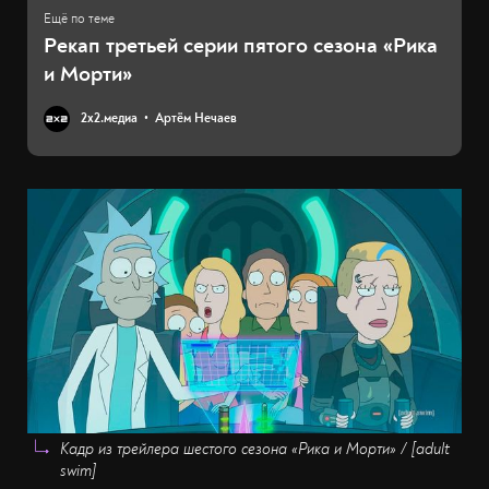
Рекап третьей серии пятого сезона «Рика
и Морти»
2х2.медиа
Артём Нечаев
Кадр из трейлера шестого сезона «Рика и Морти» / [adult
swim]