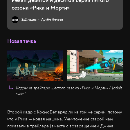
Рекап девятой и десятой серий пятого
сезона «Рика и Морти»
2х2.медиа
Артём Нечаев
Новая тачка
Кадры из трейлера шестого сезона «Рика и Морти» / [adult
swim]
Второй кадр с КосмоБет вряд ли из той же серии, потому
что у Рика — новая машина. Уничтожение старой нам
показали в трейлере (вместе с возвращением Джина,