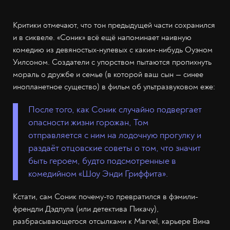
Критики отмечают, что тон предыдущей части сохранился
и в сиквеле. «Соник» всё ещё напоминает наивную
комедию из девяностых-нулевых с каким-нибудь Оуэном
Уилсоном. Создатели с упорством пытаются пропихнуть
мораль о дружбе и семье (в которой ваш сын — синее
инопланетное существо) в фильм об ультразвуковом еже:
После того, как Соник случайно подвергает
опасности жизни горожан, Том
отправляется с ним на лодочную прогулку и
раздаёт отцовские советы о том, что значит
быть героем, будто подсмотренные в
комедийном «Шоу Энди Гриффита».
Кстати, сам Соник почему-то превратился в фэмили-
френдли Дэдпула (или детектива Пикачу),
разбрасывающегося отсылками к Marvel, карьере Вина