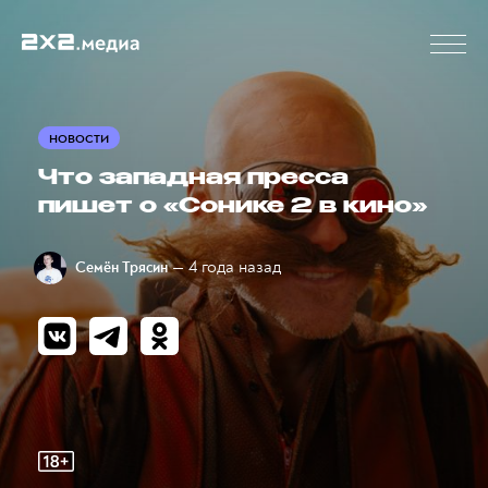
НОВОСТИ
Что западная пресса
пишет о «Сонике 2 в кино»
— 4 года назад
Семён Трясин