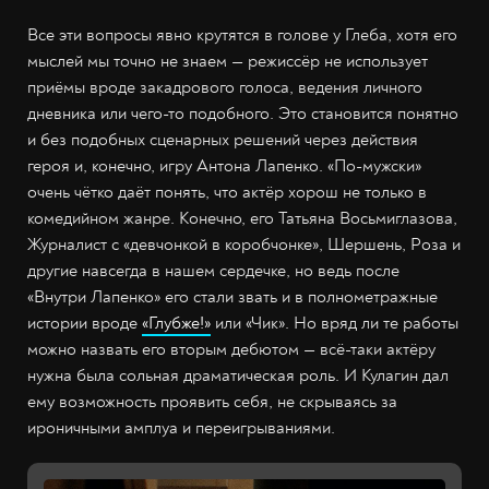
Все эти вопросы явно крутятся в голове у Глеба, хотя его
мыслей мы точно не знаем — режиссёр не использует
приёмы вроде закадрового голоса, ведения личного
дневника или чего-то подобного. Это становится понятно
и без подобных сценарных решений через действия
героя и, конечно, игру Антона Лапенко. «По-мужски»
очень чётко даёт понять, что актёр хорош не только в
комедийном жанре. Конечно, его Татьяна Восьмиглазова,
Журналист с «девчонкой в коробчонке», Шершень, Роза и
другие навсегда в нашем сердечке, но ведь после
«Внутри Лапенко» его стали звать и в полнометражные
истории вроде
«Глубже!»
или «Чик». Но вряд ли те работы
можно назвать его вторым дебютом — всё-таки актёру
нужна была сольная драматическая роль. И Кулагин дал
ему возможность проявить себя, не скрываясь за
ироничными амплуа и переигрываниями.