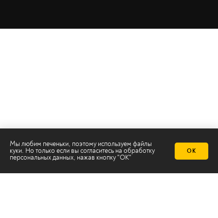
Мы любим печеньки, поэтому используем файлы
куки. Но только если вы согласитесь на
обработку
ОК
персональных данных
, нажав кнопку "ОК"
Телеканал 2х2
Онлайн-эфир
Все авторы
Все темы