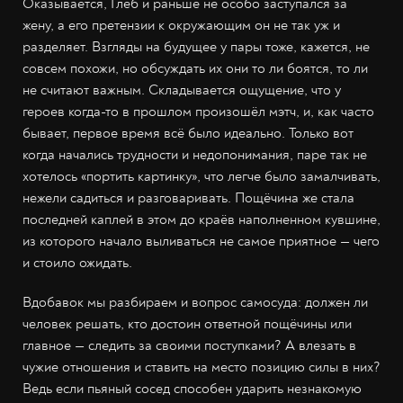
Оказывается, Глеб и раньше не особо заступался за
жену, а его претензии к окружающим он не так уж и
разделяет. Взгляды на будущее у пары тоже, кажется, не
совсем похожи, но обсуждать их они то ли боятся, то ли
не считают важным. Складывается ощущение, что у
героев когда-то в прошлом произошёл мэтч, и, как часто
бывает, первое время всё было идеально. Только вот
когда начались трудности и недопонимания, паре так не
хотелось «портить картинку», что легче было замалчивать,
нежели садиться и разговаривать. Пощёчина же стала
последней каплей в этом до краёв наполненном кувшине,
из которого начало выливаться не самое приятное — чего
и стоило ожидать.
Вдобавок мы разбираем и вопрос самосуда: должен ли
человек решать, кто достоин ответной пощёчины или
главное — следить за своими поступками? А влезать в
чужие отношения и ставить на место позицию силы в них?
Ведь если пьяный сосед способен ударить незнакомую