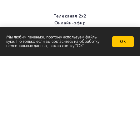
Телеканал 2х2
Онлайн-эфир
Все авторы
Все темы
Мы любим печеньки, поэтому используем файлы
куки. Но только если вы согласитесь на
обработку
ОК
персональных данных
, нажав кнопку "ОК"
© ООО «ТРК «2Х2», 2026
Правовая информация
Политика конфиденциальности
Сайт содержит рекомендательные технологии
Сделано на
Ghost
batman@2x2tv.ru
18+