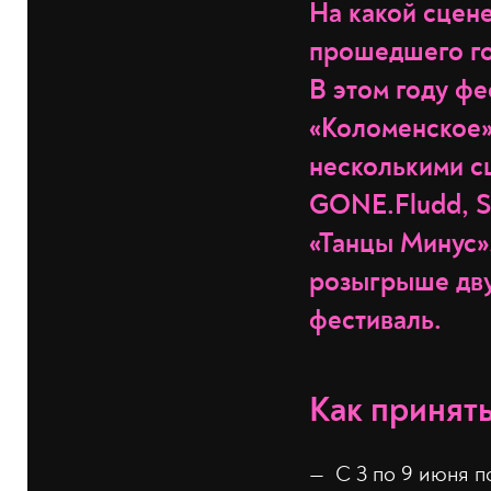
На какой сцене
прошедшего год
В этом году фе
«Коломенское» 
несколькими с
GONE.Fludd, 
«Танцы Минус»
розыгрыше дву
фестиваль.
Как принять
С 3 по 9 июня 