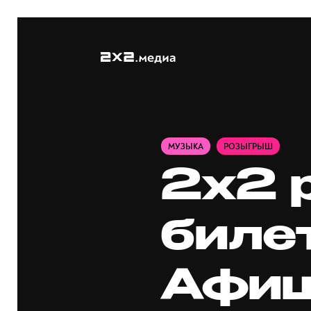
МУЗЫКА
РОЗЫГРЫШ
2x2 
биле
Афиш