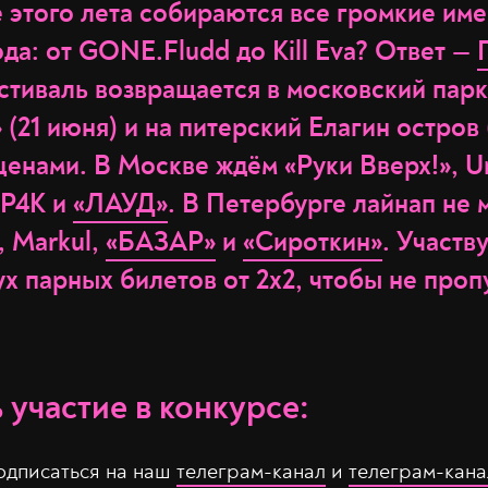
 этого лета собираются все громкие им
а: от GONE.Fludd до Kill Eva? Ответ —
стиваль возвращается в московский парк
(21 июня) и на питерский Елагин остров (
ценами. В Москве ждём «Руки Вверх!», 
SP4K и
«ЛАУД»
. В Петербурге лайнап не 
, Markul,
«БАЗАР»
и
«Сироткин»
. Участв
х парных билетов от 2x2, чтобы не проп
 участие в конкурсе:
подписаться на наш
телеграм-канал
и
телеграм-кана