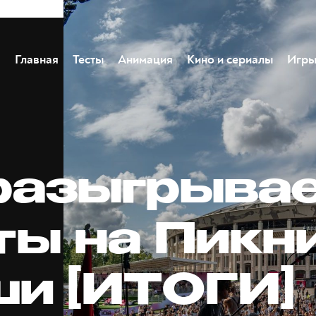
Главная
Тесты
Анимация
Кино и сериалы
Игр
разыгрыва
ты на Пикн
и [ИТОГИ]