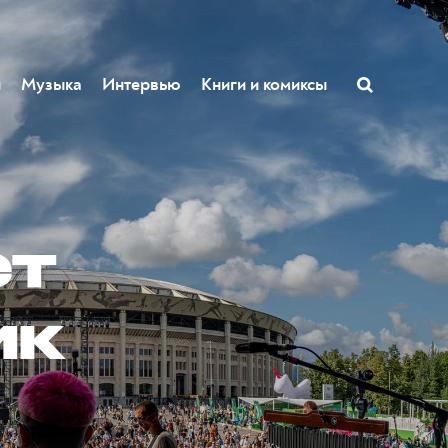
ы
Музыка
Интервью
Книги и комиксы
ет
ик