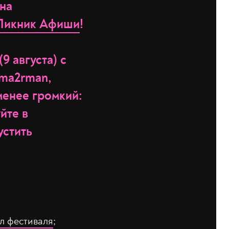
ена
Пикник Афиши
!
9 августа) с
Uma2rman,
менее громкий:
уйте в
устить
л фестиваля
;