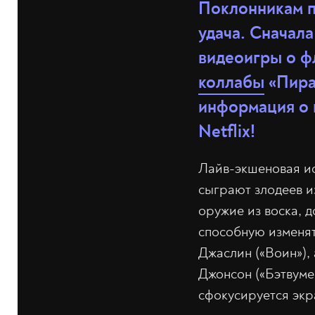
Поклонникам пи
удача. Сначала
видеоигры о ф
коллабы
«Пират
информация о 
Netflix!
Лайв-экшеновая и
сыграют злодеев и
оружие из воска, д
способную изменят
Джаслин («Воин»),
Джонсон («Бэтвуме
сфокусируется экр