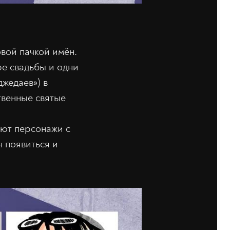
вой пачкой имён.
е свадьбы и одни
жедаев») в
твенные святые
уют персонажи с
н появиться и