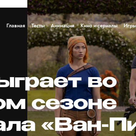
Главная
Тесты
Анимация
Кино и сериалы
Игр
ыграет во
ом сезоне
ала «Ван-П