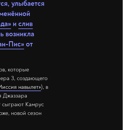
тся, улыбается
тменённой
ада»
и
слив
рь возникла
ан-Пис»
от
ов, которые
тера 3, создающего
Миссия навылет»
), в
я Джаззара
9 сыграют Камрус
оже, новой сезон