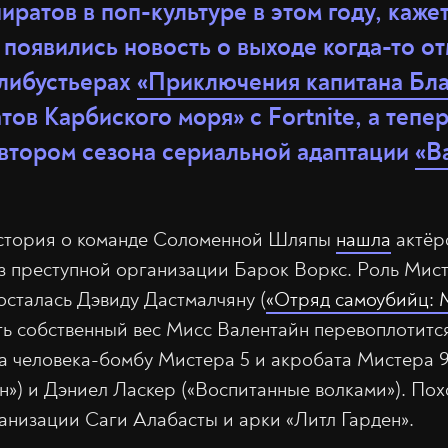
ратов в поп-культуре в этом году, каже
 появились новость о выходе когда-то о
либустьерах
«Приключения капитана Бл
ов Карбиского моря» с Fortnite, а тепе
втором сезона сериальной адаптации
«В
стория о команде Соломенной Шляпы
нашла
актёр
з преступной организации Барок Воркс. Роль Мис
осталась Дэвиду Дастмалчяну (
«Отряд самоубийц: 
ь собственный вес Мисс Валентайн перевоплотитс
 а человека-бомбу Мистера 5 и акробата Мистера 
н») и Дэниел Ласкер («Воспитанные волками»). Пох
анизации Саги Алабасты и арки «Литл Гарден».