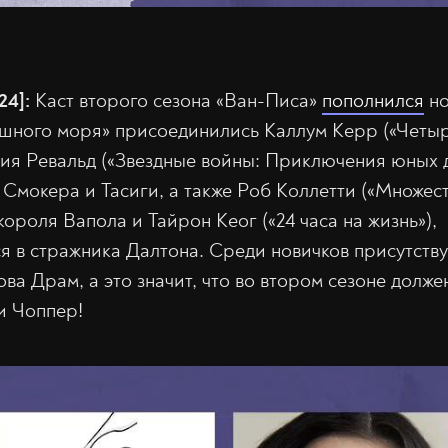
24]:
Каст второго сезона «Ван-Писа»
пополнился
но
шного моря» присоединились Каллум Керр («Четыр
ия Ревальд («Звездные войны: Приключения юных д
Смокера и Тасиги, а также Роб Коллетти («Множес
ороля Вапола и Тайрон Кеог («24 часа на жизнь»),
 в стражника Далтона. Среди новичков присутств
ва Драм, а это значит, что во втором сезоне долже
и Чоппер!