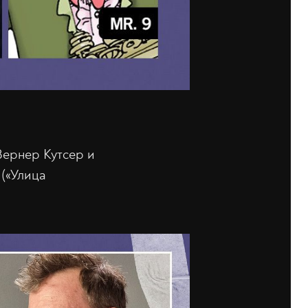
Вернер Кутсер и
 («Улица