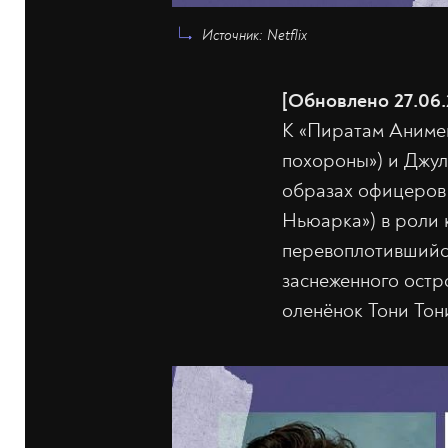
Источник: Netflix
[Обновлено 27.06.
К «Пиратам Аниме
похороны») и Джул
образах офицеров 
Ньюарка») в роли к
перевоплотившийся
заснеженного остро
оленёнок Тони Тон