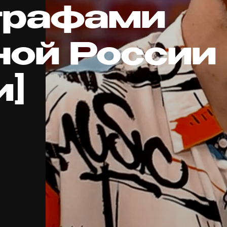
графами
ной России
и]