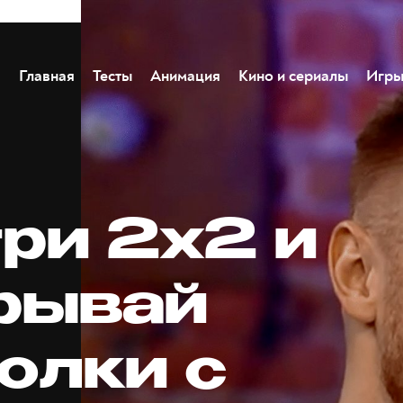
Главная
Тесты
Анимация
Кино и сериалы
Игр
ри 2х2 и
рывай
олки с