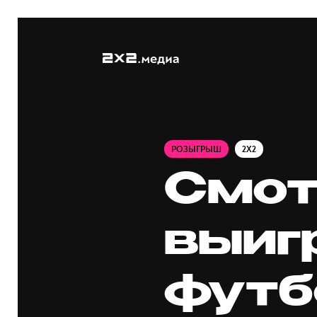
РОЗЫГРЫШ
2X2
Смот
выиг
футб