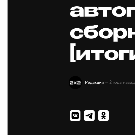
авто
сбор
[итог
— 2 года назад
Редакция