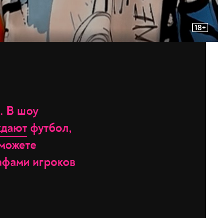
. В шоу
ждают
футбол,
 можете
афами игроков