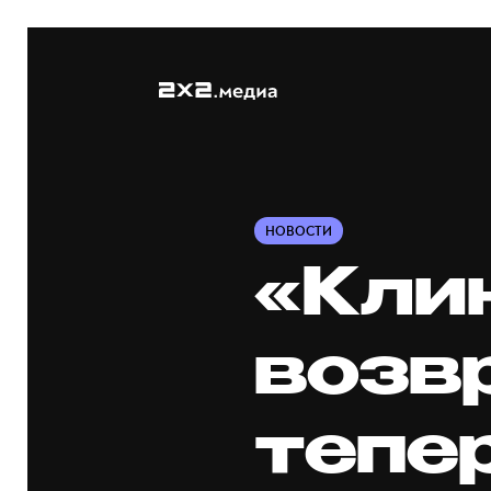
НОВОСТИ
«Кли
возв
тепе