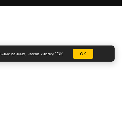
льных данных
, нажав кнопку "ОК"
ОК
емы