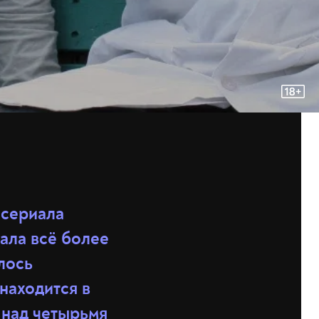
 сериала
тала всё более
лось
находится в
 над четырьмя