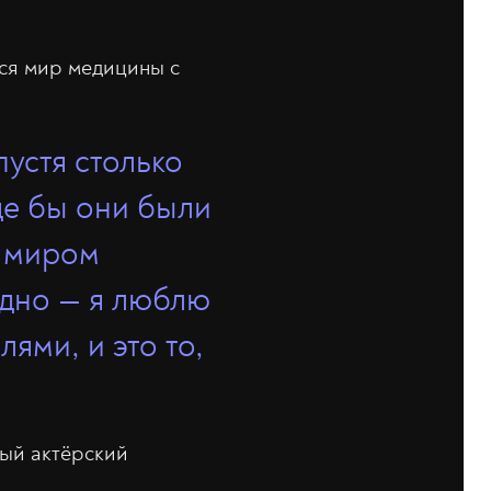
лся мир медицины с
пустя столько
где бы они были
с миром
одно — я люблю
лями, и это то,
ный актёрский