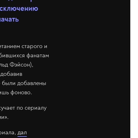
 исключению
начать
етанием старого и
любившихся фанатам
льд Фэйсон),
 добавив
е были добавлены
лишь фоново.
скучает по сериалу
ми».
риала,
дал