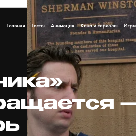
Главная
Тесты
Анимация
Кино и сериалы
Игр
ника»
ращается 
рь