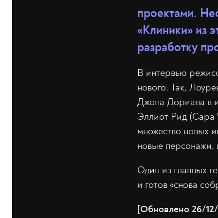
проектами. Не
«Клиники» из э
разработку пр
В интервью режисс
нового. Так, Лоуре
Джона Дориана в и
Эллиот Рид (Сара Ч
множество новых и
новые персонажи, 
Один из главных г
и готов «снова соб
[Обновлено 26/12