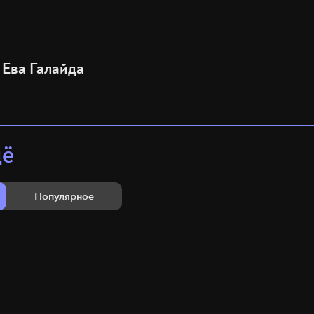
Ева Галайда
щё
Популярное