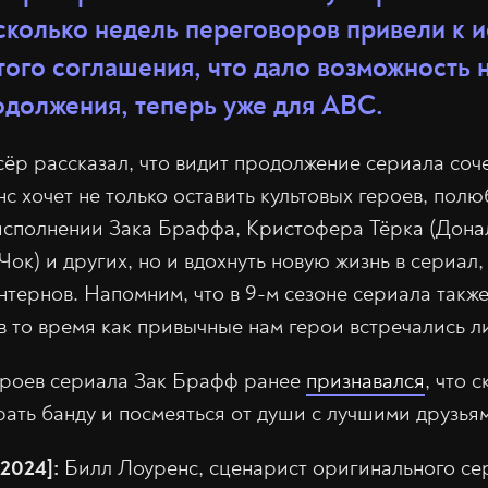
сколько недель переговоров привели к
того соглашения, что дало возможность 
одолжения, теперь уже для ABC.
ёр рассказал, что видит продолжение сериала соч
нс хочет не только оставить культовых героев, по
сполнении Зака Браффа, Кристофера Тёрка (Дона
ок) и других, но и вдохнуть новую жизнь в сериал,
нтернов. Напомним, что в 9-м сезоне сериала такж
в то время как привычные нам герои встречались 
ероев сериала Зак Брафф ранее
признавался
, что 
рать банду и посмеяться от души с лучшими друзья
/2024]:
Билл Лоуренс, сценарист оригинального се