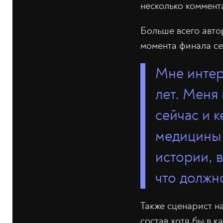
несколько коммент
Больше всего авто
момента финала се
Мне интер
лет. Меня
сейчас и к
медицины 
истории, в
что должн
Также сценарист н
состав хотя бы в к