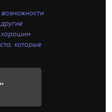
о возможности
 другие
с хорошим
ста, которые
а»