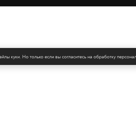
йлы куки. Но только если вы согласитесь на
обработку персона
леканал 2х2
Онлайн-эфир
Все авторы
Все т