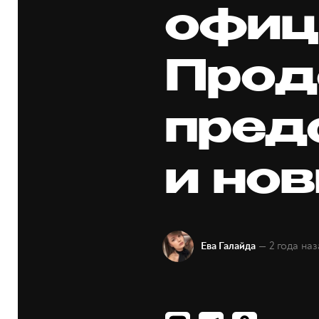
офиц
Прод
пред
и но
— 2 года наз
Ева Галайда