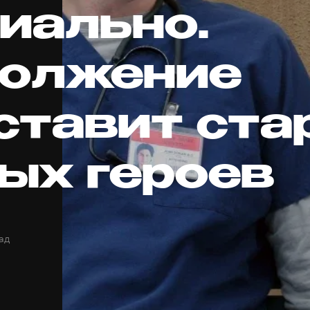
иально.
олжение
ставит ста
вых героев
ад