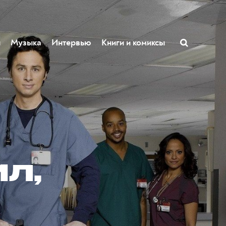
ы
Музыка
Интервью
Книги и комиксы
л,