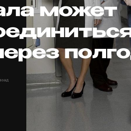
ала может
оединитьс
через полг
назад