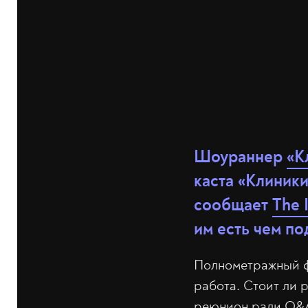
Шоураннер
«К
каста «Клиники
сообщает
The 
им есть чем по
Полнометражный фи
работа. Стоит ли 
реюнион ради Q&A