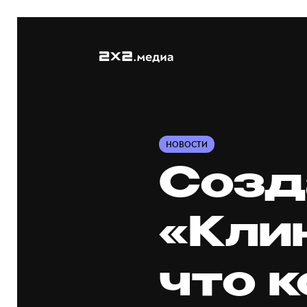
НОВОСТИ
Созд
«Кли
что 