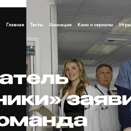
Главная
Тесты
Анимация
Кино и сериалы
Игр
атель
ники» заяви
команда