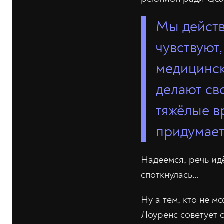
Мы действ
чувствуют,
медицинск
делают св
тяжёлые в
придумает
Надеемся, речь ид
споткнулась…
Ну а тем, кто не м
Лоуренс советует 