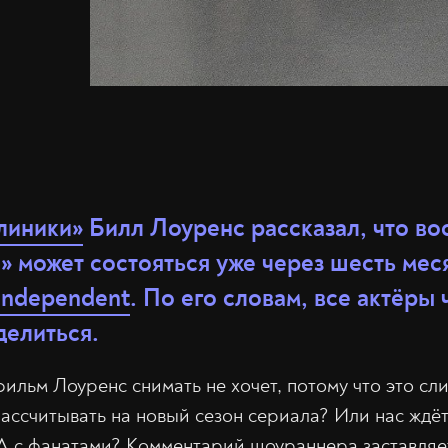
линики»
Билл Лоуренс рассказал, что в
» может состояться уже через шесть меся
Independent
. По его словам, все актёры 
делиться.
льм Лоуренс снимать не хочет, потому что это с
рассчитывать на новый сезон сериала? Или нас ждё
 с фанатами? Комментарий шоураннера заставляет