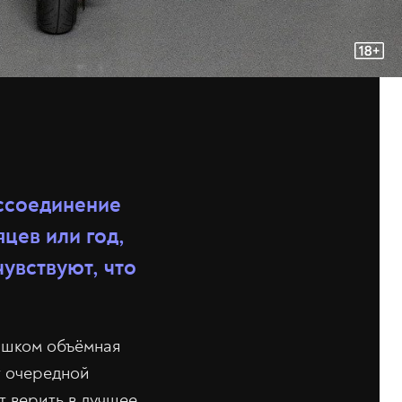
оссоединение
цев или год,
чувствуют, что
лишком объёмная
т очередной
 верить в лучшее.