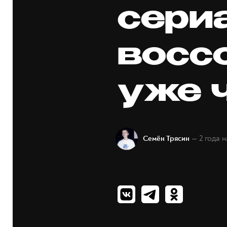
сери
восс
уже 
— 2 года 
Семён Трясин