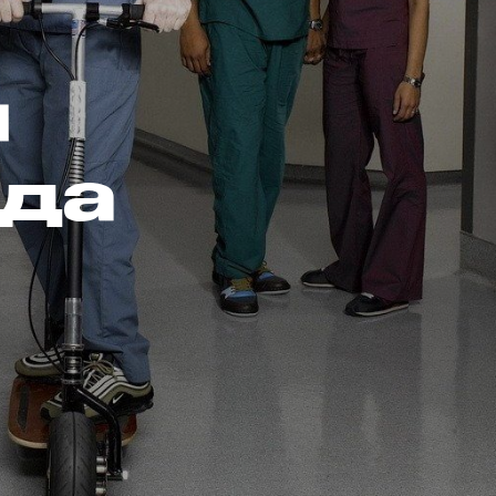
я
ода