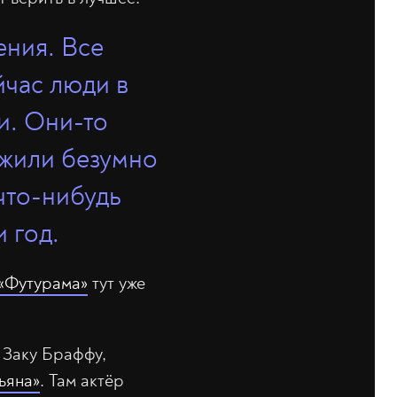
ения. Все
йчас люди в
и. Они-то
ежили безумно
 что-нибудь
 год.
«Футурама»
тут уже
о Заку Браффу,
ьяна»
. Там актёр