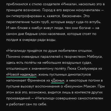
приблизился к стилю создателя «Инкала», насколько это в
принципе возможно. Город в его версии монументален —
он гипертрофирован и, кажется, бесконечен. Это
переплетение тысяч труб, которые ведут куда-то вглубь.
И чем ближе к «небу» живут люди, тем они богаче — на
самом дне бедные слои населения, которые стоят по
полдня в очереди ради воды.
«Негалиод» придётся по душе любителям отсылок.
Помимо очевидных параллелей с творчеством Мёбиуса,
здесь есть полёты на небольших воздушных судах,
отсылающих к знаменитому полёту Люка Скайуокера из
«Новой надежды»
, жизнь пустынных динопастухов
напоминает Фрименов из
«Дюны»
, а некоторые погони в
пустыне вызовут воспоминания о «Безумном Максе». При
этом всё это, возможно, видится лишь в контексте других
произведений — «Негалиод» совершенно самостоятелен
и работает сам по себе.