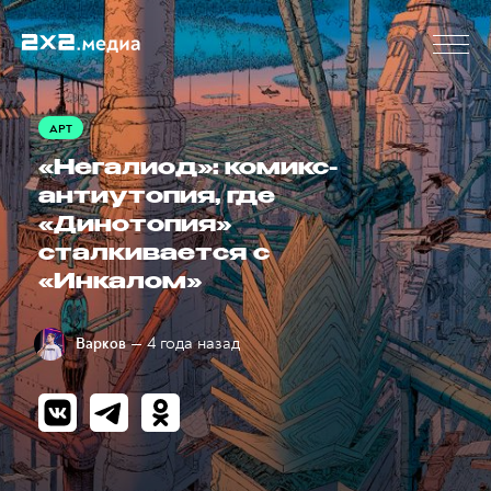
АРТ
«Негалиод»: комикс-
антиутопия, где
«Динотопия»
сталкивается с
«Инкалом»
— 4 года назад
Варков