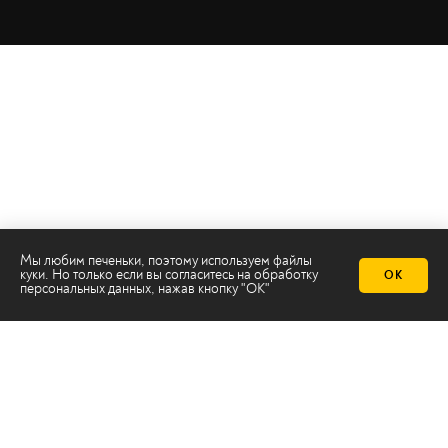
Мы любим печеньки, поэтому используем файлы
куки. Но только если вы согласитесь на
обработку
ОК
персональных данных
, нажав кнопку "ОК"
Телеканал 2х2
Онлайн-эфир
Все авторы
Все темы