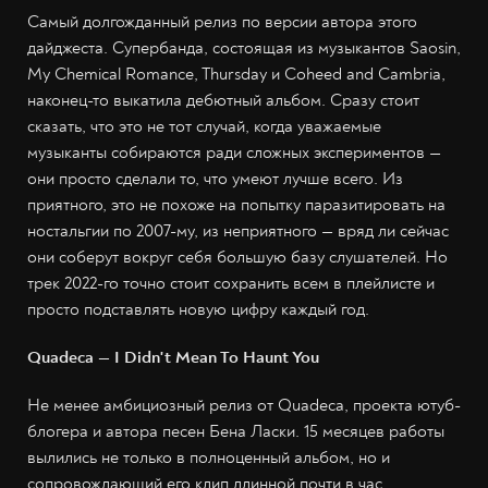
Самый долгожданный релиз по версии автора этого
дайджеста. Супербанда, состоящая из музыкантов Saosin,
My Сhemical Romance, Thursday и Coheed and Cambria,
наконец-то выкатила дебютный альбом. Сразу стоит
сказать, что это не тот случай, когда уважаемые
музыканты собираются ради сложных экспериментов —
они просто сделали то, что умеют лучше всего. Из
приятного, это не похоже на попытку паразитировать на
ностальгии по 2007-му, из неприятного — вряд ли сейчас
они соберут вокруг себя большую базу слушателей. Но
трек 2022-го точно стоит сохранить всем в плейлисте и
просто подставлять новую цифру каждый год.
Quadeca — I Didn't Mean To Haunt You
Не менее амбициозный релиз от Quadeca, проекта ютуб-
блогера и автора песен Бена Ласки. 15 месяцев работы
вылились не только в полноценный альбом, но и
сопровождающий его клип длинной почти в час.