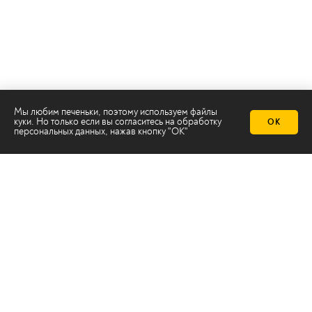
Мы любим печеньки, поэтому используем файлы
куки. Но только если вы согласитесь на
обработку
ОК
персональных данных
, нажав кнопку "ОК"
Телеканал 2х2
Онлайн-эфир
Все авторы
Все темы