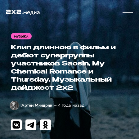
МУЗЫКА
Клип длинною в фильм и
дебют супергруппы
участников Saosin, My
Chemical Romance и
Thursday. Музыкальный
дайджест 2х2
— 4 года назад
Артём Миндрин