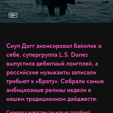
Снуп Догг анонсировал байопик о
себе, супергруппа L.S. Dunes
выпустила дебютный лонгплей, а
российские музыканты записали
трибьют к «Брату». Собрали самые
амбициозные релизы недели в
нашем традиционном дайджесте.
Сначала к новостям (ну или их подобию)