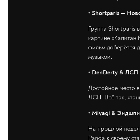
•‎ Shortparis — Но
Группа Shortparis 
картине «Капитан 
фильм доберётся д
музыкой.
• DenDerty & ЛСП
Достойное место в
ЛСП. Всё так, «тан
•‎ Miyagi & Эндшпи
На прошлой неделе
Panda к своему ст