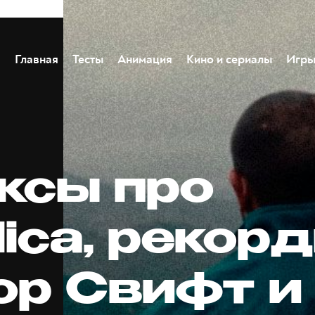
Главная
Тесты
Анимация
Кино и сериалы
Игр
ксы про
lica, рекор
ор Свифт и