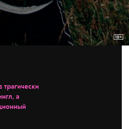
s трагически
нгл, а
иционный