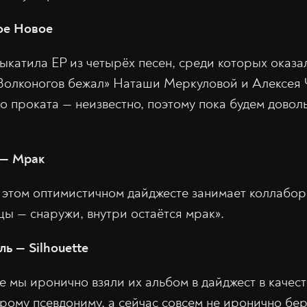
вое Новое
выкатила EP из четырёх песен, среди которых оказа
Волконогов бежал» Наташи Меркуловой и Алексея 
о проката — неизвестно, поэтому пока будем довол
 — Мрак
 этом оптимистичном дайджесте занимает коллабор
цы — снаружи, внутри остаётся мрак».
ль — Silhouette
 мы иронично взяли их альбом в дайджест в качес
арому псевдониму, а сейчас совсем не иронично бе