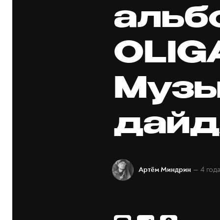
альб
OLIG
Музы
дайд
— 4 год
Артём Миндрин