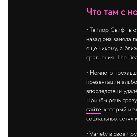
Что там с н
•‎ Тейлор Свифт в
назад она заняла п
ещё никому, а ближ
сравнения, The Beat
•‎ Немного поехав
презентации альбо
впоследствии удалё
Причём речь сразу
сайте
, который исч
социальных сетях 
•‎ Variety в своей 