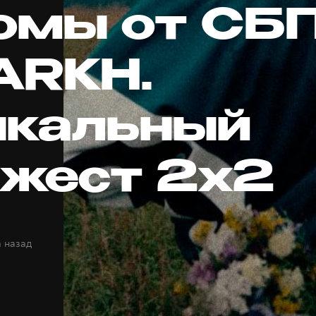
омы от СБП
ARKH.
кальный
жест 2х2
а назад