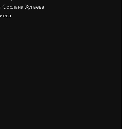
а Сослана Хугаева
иева.