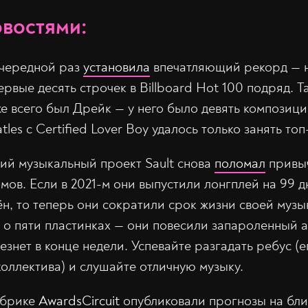
овостями:
 очередной раз
установила
впечатляющий рекорд — н
ервые десять строчек в Billboard Hot 100 подряд. Т
е всего был Дрейк — у него было девять композици
les с Certified Lover Boy удалось только занять топ
ший музыкальный проект Sault снова
поломал
привы
мов. Если в 2021-м они выпустили лонгплей на 99 
н, то теперь они сократили срок жизни своей музык
 о пяти пластинках — они повесили запароленный а
езнет в конце недели. Успевайте разгадать ребус (е
коллектива) и слушайте отличную музыку.
рубрике
AwardsCircuit
опубликовали прогнозы на бл