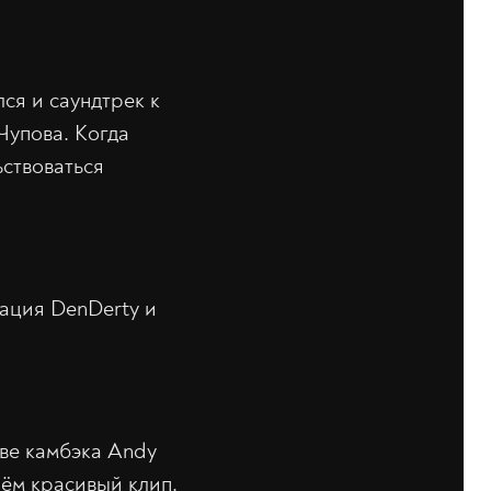
лся и саундтрек к
Чупова. Когда
ьствоваться
ация DenDerty и
тве камбэка Andy
рём красивый клип.