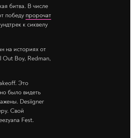
ая битва. В числе
от победу
пророчат
ундтрек к сиквелу
н на историях от
ll Out Boy, Redman,
akeoff. Это
но было видеть
ажены. Desiigner
еру. Свой
ezyana Fest.