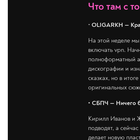
Что там с т
•‎
OLIGARKH
— Кр
На этой неделе мы
включать vpn. Нач
полноформатный ал
дискографии и изн
сказках, но в итог
оригинальных сюже
• СБПЧ — Ничего 
Кирилл Иванов и Ж
подводят, а сейчас
делает новую плас