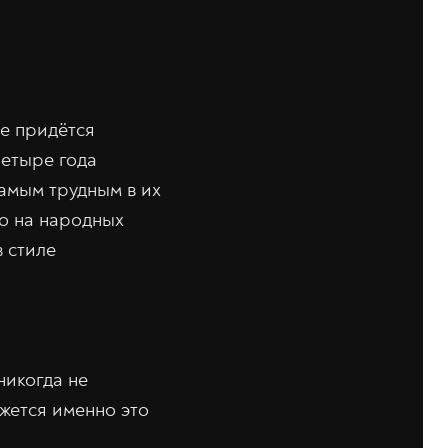
не придётся
четыре года
амым трудным в их
о на народных
в стиле
никогда не
ажется именно это