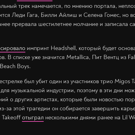
льный трек намечается, по мнению портала, неплох
ится Леди Гага, Билли Айлиш и Селена Гомес, но в
анее прервала шестилетнее молчание и записала са
нсировало
импринт Headshell, который будет основа
в. В списке уже значится Metallica, Пит Вентц из Fa
 Beach Boys.
рестрелке был убит один из участников трио Migos T
для музыкальной индустрии, поэтому в эти дни мож
ий о других артистах, которые были новостью пор
 из-за этой трагедии он собирается завершить карь
 Takeoff
отыграл
несколькими днями ранее на Lil We