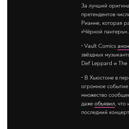
За лучший оригина
претендентов числ
Рианне, которая р
«Чёрной пантеры».
•‎ Vault Comics
ано
звёздных музыканто
Def Leppard и The
•‎ В Хьюстоне в пе
огромное событие 
множество сообщен
даже
объявил
, что
последний концерт