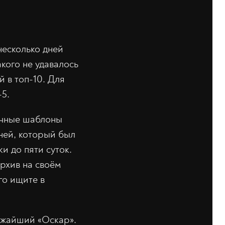
есколько дней
акого не удавалось
й в топ-10. Для
-5.
чные шаблоны
дней, который был
и до пяти суток.
рхив на своём
го ищите в
ижайший «Оскар».