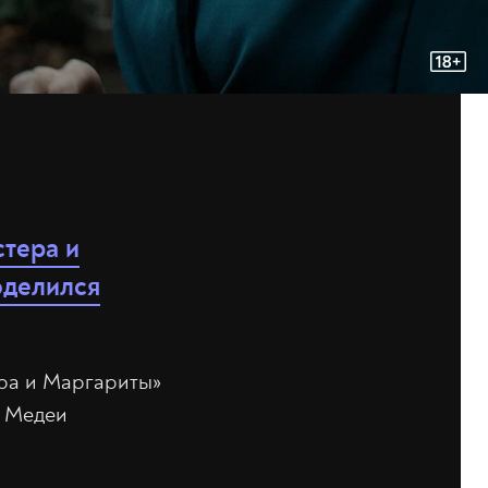
тера и
оделился
ера и Маргариты»
а Медеи