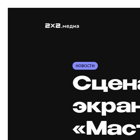
НОВОСТИ
Сцен
экра
«Мас