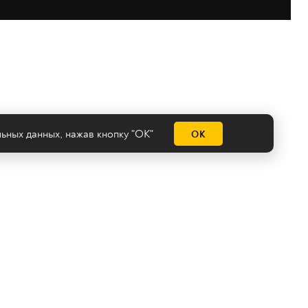
льных данных
, нажав кнопку "ОК"
ОК
емы