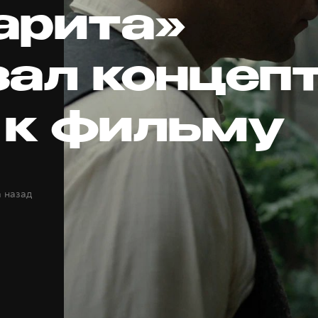
арита»
зал концепт
 к фильму
а назад