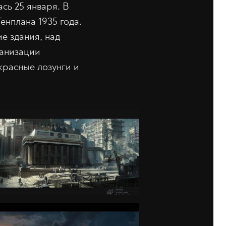
сь 25 января. В
енплана 1935 года.
е здания, над
ранизации
красные лозунги и