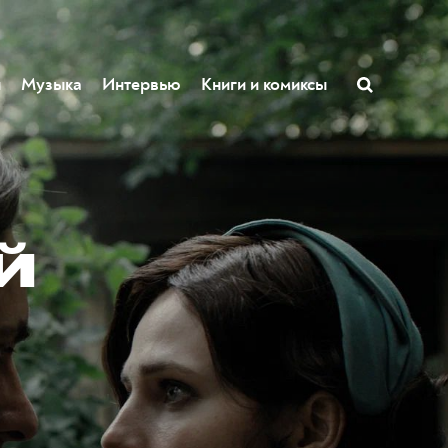
ы
Музыка
Интервью
Книги и комиксы
й