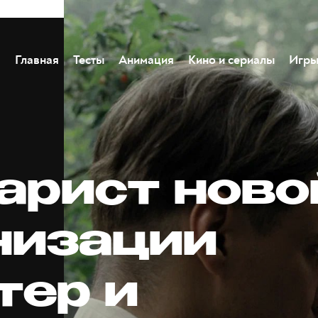
Главная
Тесты
Анимация
Кино и сериалы
Игр
арист ново
низации
тер и