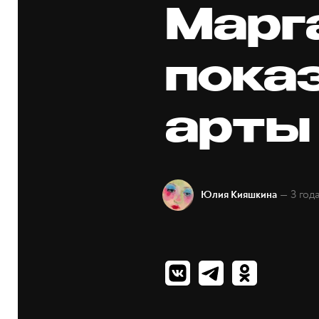
Марг
пока
арты
— 3 год
Юлия Кияшкина