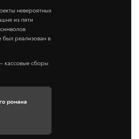
роекты невероятных
ашня из пяти
 символов
е был реализован в
— кассовые сборы
ого романа