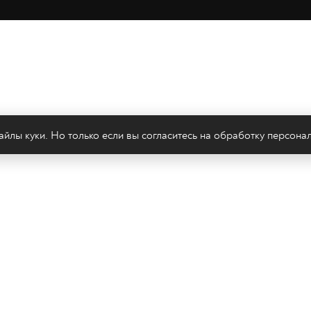
йлы куки. Но только если вы согласитесь на
обработку персона
леканал 2х2
Онлайн-эфир
Все авторы
Все т