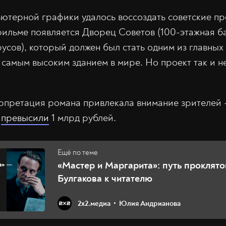
терной графики удалось воссоздать советские п
 фильме появляется Дворец Советов (100-этажная б
усов), который должен был стать одним из главных
и самым высоким зданием в мире. Но проект так и н
рпретация романа привлекала внимание зрителей 
а
превысили
1 млрд рублей.
«Мастер и Маргарита»: путь проклят
Булгакова к читателю
2х2.медиа
Юлия Андрианова