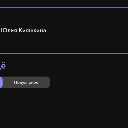
Юлия Кияшкина
щё
Популярное