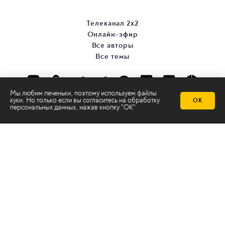
Телеканал 2х2
Онлайн-эфир
Все авторы
Все темы
Мы любим печеньки, поэтому используем файлы
куки. Но только если вы согласитесь на
обработку
ОК
персональных данных
, нажав кнопку "ОК"
© ООО «ТРК «2Х2», 2026
Правовая информация
Политика конфиденциальности
Сайт содержит рекомендательные технологии
Сделано на
Ghost
batman@2x2tv.ru
18+