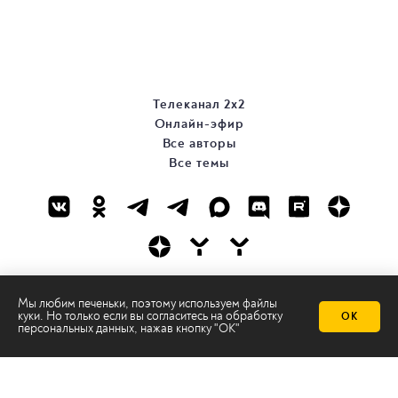
Телеканал 2х2
Онлайн-эфир
Все авторы
Все темы
© ООО «ТРК «2Х2», 2026
Мы любим печеньки, поэтому используем файлы
куки. Но только если вы согласитесь на
обработку
ОК
Правовая информация
персональных данных
, нажав кнопку "ОК"
Политика конфиденциальности
Сайт содержит рекомендательные технологии
Сделано на
Ghost