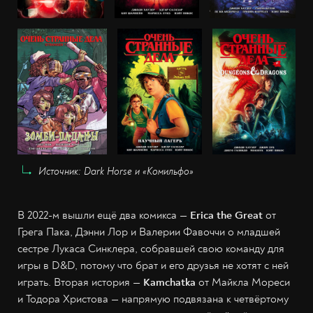
Источник: Dark Horse и «Комильфо»
В 2022-м вышли ещё два комикса —
Erica the Great
от
Грега Пака, Дэнни Лор и Валерии Фавоччи о младшей
сестре Лукаса Синклера, собравшей свою команду для
игры в D&D, потому что брат и его друзья не хотят с ней
играть. Вторая история —
Kamchatka
от Майкла Мореси
и Тодора Христова — напрямую подвязана к четвёртому