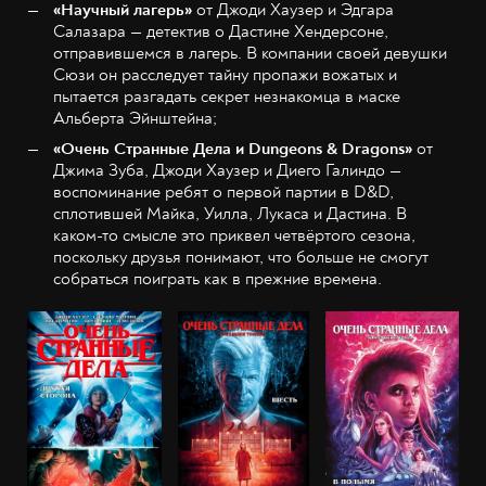
«Научный лагерь»
от Джоди Хаузер и Эдгара
Салазара — детектив о Дастине Хендерсоне,
отправившемся в лагерь. В компании своей девушки
Сюзи он расследует тайну пропажи вожатых и
пытается разгадать секрет незнакомца в маске
Альберта Эйнштейна;
«Очень Странные Дела и Dungeons & Dragons»
от
Джима Зуба, Джоди Хаузер и Диего Галиндо —
воспоминание ребят о первой партии в D&D,
сплотившей Майка, Уилла, Лукаса и Дастина. В
каком-то смысле это приквел четвёртого сезона,
поскольку друзья понимают, что больше не смогут
собраться поиграть как в прежние времена.