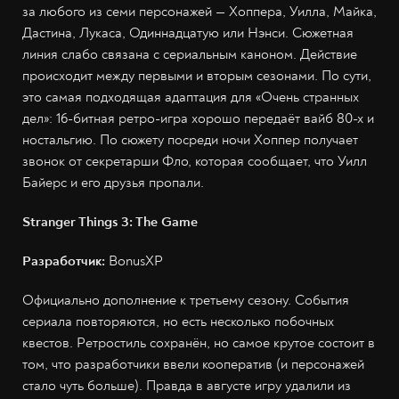
за любого из семи персонажей — Хоппера, Уилла, Майка,
Дастина, Лукаса, Одиннадцатую или Нэнси. Сюжетная
линия слабо связана с сериальным каноном. Действие
происходит между первыми и вторым сезонами. По сути,
это самая подходящая адаптация для «Очень странных
дел»: 16-битная ретро-игра хорошо передаёт вайб 80-х и
ностальгию. По сюжету посреди ночи Хоппер получает
звонок от секретарши Фло, которая сообщает, что Уилл
Байерс и его друзья пропали.
Stranger Things 3: The Game
Разработчик:
BonusXP
Официально дополнение к третьему сезону. События
сериала повторяются, но есть несколько побочных
квестов. Ретростиль сохранён, но самое крутое состоит в
том, что разработчики ввели кооператив (и персонажей
стало чуть больше). Правда в августе игру удалили из