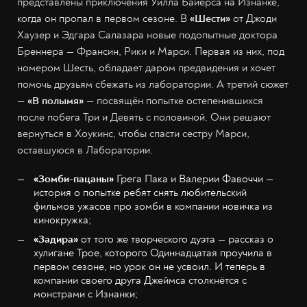
представлены приключения Уилла Байерса на Изнанке,
когда он пропал в первом сезоне. В
«Шести»
от Джоди
Хаузер и Эдгара Салазара новые подопытные доктора
Бреннера — Франсин, Рики и Марси. Первая из них, под
номером Шесть, обладает даром предвидения и хочет
помочь друзьям сбежать из лаборатории. А третий сюжет
—
«В полымя»
— посвящён попытке остепенившихся
после побега Три и Девять с половиной. Они решают
вернуться в Хоукинс, чтобы спасти сестру Марси,
оставшуюся в Лаборатории.
«Зомби-пацаны»
Грега Пака и Валерии Фавоччи —
история о попытке ребят снять любительский
фильмов ужасов про зомби в компании новичка из
кинокружка;
«Задира»
от того же творческого дуэта — рассказ о
хулигане Трое, которого Одиннадцатая проучила в
первом сезоне, но урок он не усвоил. И теперь в
компании своего друга Джеймса столкнётся с
монстрами с Изнанки;