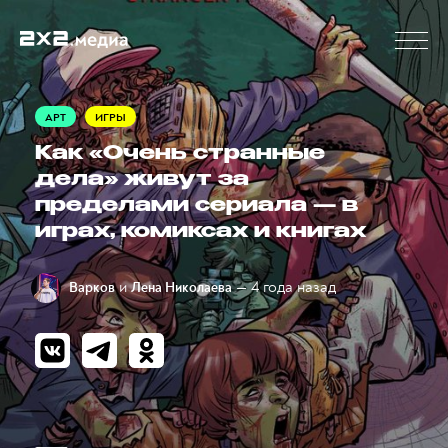
АРТ
ИГРЫ
Как «Очень странные
дела» живут за
пределами сериала — в
играх, комиксах и книгах
и
— 4 года назад
Варков
Лена Николаева