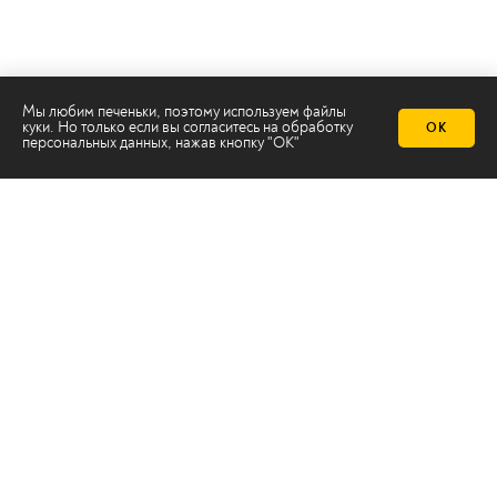
Мы любим печеньки, поэтому используем файлы
куки. Но только если вы согласитесь на
обработку
ОК
Телеканал 2х2
персональных данных
, нажав кнопку "ОК"
Онлайн-эфир
Все авторы
Все темы
© ООО «ТРК «2Х2», 2026
Правовая информация
Политика конфиденциальности
Сайт содержит рекомендательные технологии