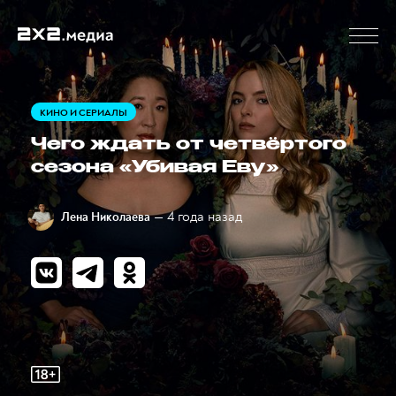
КИНО И СЕРИАЛЫ
Чего ждать от четвёртого
сезона «Убивая Еву»
— 4 года назад
Лена Николаева