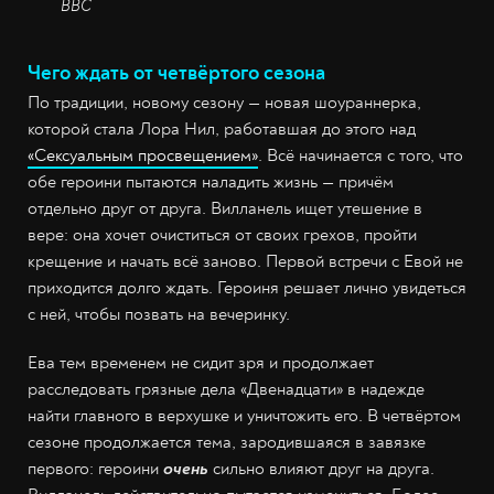
BBC
Чего ждать от четвёртого сезона
По традиции, новому сезону — новая шоураннерка,
которой стала Лора Нил, работавшая до этого над
«Сексуальным просвещением»
. Всё начинается с того, что
обе героини пытаются наладить жизнь — причём
отдельно друг от друга. Вилланель ищет утешение в
вере: она хочет очиститься от своих грехов, пройти
крещение и начать всё заново. Первой встречи с Евой не
приходится долго ждать. Героиня решает лично увидеться
с ней, чтобы позвать на вечеринку.
Ева тем временем не сидит зря и продолжает
расследовать грязные дела «Двенадцати» в надежде
найти главного в верхушке и уничтожить его. В четвёртом
сезоне продолжается тема, зародившаяся в завязке
первого: героини
очень
сильно влияют друг на друга.