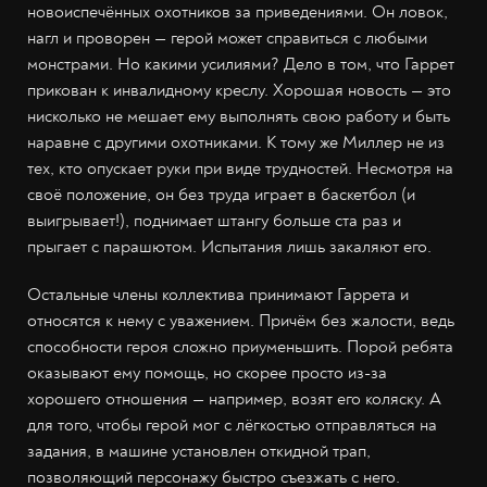
новоиспечённых охотников за приведениями. Он ловок,
нагл и проворен — герой может справиться с любыми
монстрами. Но какими усилиями? Дело в том, что Гаррет
прикован к инвалидному креслу. Хорошая новость — это
нисколько не мешает ему выполнять свою работу и быть
наравне с другими охотниками. К тому же Миллер не из
тех, кто опускает руки при виде трудностей. Несмотря на
своё положение, он без труда играет в баскетбол (и
выигрывает!), поднимает штангу больше ста раз и
прыгает с парашютом. Испытания лишь закаляют его.
Остальные члены коллектива принимают Гаррета и
относятся к нему с уважением. Причём без жалости, ведь
способности героя сложно приуменьшить. Порой ребята
оказывают ему помощь, но скорее просто из-за
хорошего отношения — например, возят его коляску. А
для того, чтобы герой мог с лёгкостью отправляться на
задания, в машине установлен откидной трап,
позволяющий персонажу быстро съезжать с него.