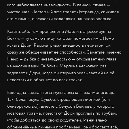
кого наблюдается инвалидность. В данном случае —
умственная. Ластер и Хлюп травят Джеральда, спихивая
его с камня, и всячески подавляют наивного зверька.
Кстати, эйблизм проявляет и Марлин, агрессируя на
Бекки, — ту самую птицу, которая помогает им с Немо
искать Дори. Рассматривая внешность пернатой, он
сразу же обесценивает её способности. Заметьте, именно
Немо — рыбка с инвалидностью — открывает ему глаза
на многие вещи. Эйблизм Марлина несколько раз
задевает и Дори, когда он открыто указывает ей на её
недостатки и обвиняет во всех грехах.
Ещё одна важная тема мультфильма — взаимопомощь.
Так, белая акула Судьба, страдающая миопией (или
близорукостью), вместе с белухой Бейлем, у которого
мозговая травма, помогают Дори проплыть по трубам,
чтобы добраться до своих родителей. Изначально
обременённые личными проблемами, они бросают всё,