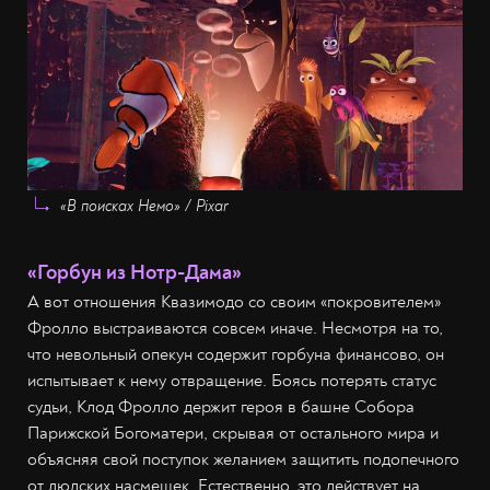
«В поисках Немо» / Pixar
«Горбун из Нотр-Дама»
А вот отношения Квазимодо со своим «покровителем»
Фролло выстраиваются совсем иначе. Несмотря на то,
что невольный опекун содержит горбуна финансово, он
испытывает к нему отвращение. Боясь потерять статус
судьи, Клод Фролло держит героя в башне Собора
Парижской Богоматери, скрывая от остального мира и
объясняя свой поступок желанием защитить подопечного
от людских насмешек. Естественно, это действует на