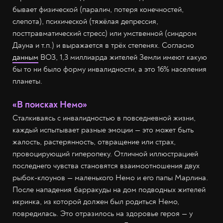
бывает физической (паралич, потеря конечностей,
слепота), психической (тяжёлая депрессия,
посттравматический стресс) или умственной (синдром
Дауна и т.п.) и выражается в трёх степенях. Согласно
данным
ВОЗ, 1,3 миллиарда жителей Земли имеют какую
бы то ни было форму инвалидности, а это 16% населения
планеты.
«В поисках Немо»
Сталкиваясь с инвалидностью в повседневной жизни,
каждый испытывает разные эмоции — это может быть
жалость, растерянность, отвращение или страх,
провоцирующий гиперопеку. Отличной иллюстрацией
последнего чувства становятся взаимоотношения двух
рыбок-клоунов — маленького Немо и его папы Марлина.
После нападения барракуды на дом подводных жителей
икринка, из которой должен был родиться Немо,
повредилась. Это отразилось на здоровье героя — у