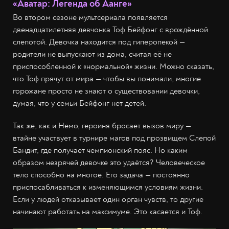
«Аватар: Легенда об Аанге»
Во втором сезоне мультсериала появляется
двенадцатилетняя девчонка Тоф Бейфонг с врождённой
слепотой. Девочка находится под гиперопекой —
родители не выпускают из дома, считая её не
приспособленной к «нормальной» жизни. Можно сказать,
что Тоф прячут от мира — чтобы вы понимали, многие
горожане просто не знают о существовании девочки,
думая, что у семьи Бейфонг нет детей.
Так же, как и Немо, героиня бросает вызов миру —
втайне участвует в турнире магов под прозвищем Слепой
Бандит, где получает чемпионский пояс. Но каким
образом незрячей девочке это удаётся? Человеческое
тело способно на многое. Его задача — постоянно
приспосабливаться к изменяющимся условиям жизни.
Если у людей отказывает один орган чувств, то другие
начинают работать на максимуме. Это касается и Тоф.