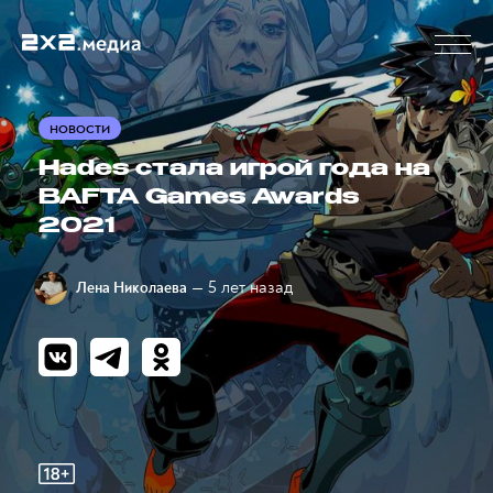
НОВОСТИ
Hades стала игрой года на
BAFTA Games Awards
2021
— 5 лет назад
Лена Николаева