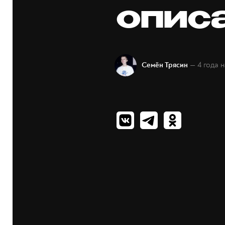
опис
— 4 года 
Семён Трясин