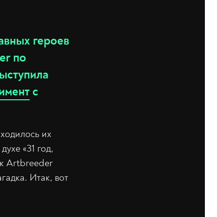
авных героев
er по
выступила
имент
с
иходилось их
ухе «31 год,
к Artbreeder
гадка. Итак, вот