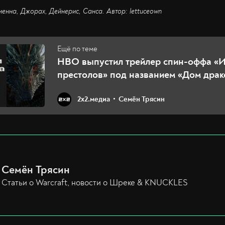
иенна, Джорах, Дейнерис, Санса. Автор: lettuceown
HBO выпустил трейлер спин-оффа «
престолов» под названием «Дом драк
2х2.медиа
Семён Трясин
Семён Трясин
Статьи о Warcraft, новости о Шреке & KNUCKLES