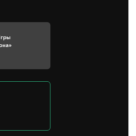
Игры
она»