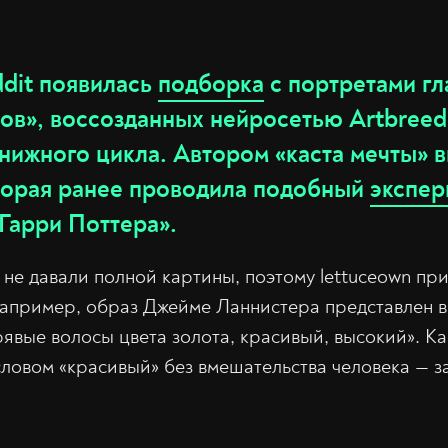
dit появилась
подборка
с портретами гл
ов», воссозданных нейросетью Artbreed
книжного цикла. Автором «каста мечты» 
оторая ранее проводила подобный
экспер
Гарри Поттера».
не давали полной картины, поэтому lettuceown пр
апример, образ Джейме Ланнистера представлен в д
рявые волосы цвета золота, красивый, высокий». Ка
ловом «красивый» без вмешательства человека — за
: