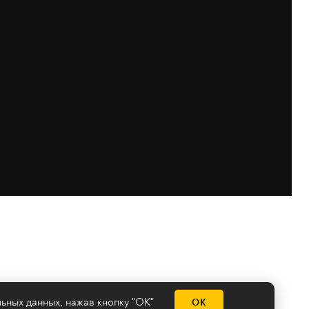
льных данных
, нажав кнопку "ОК"
ОК