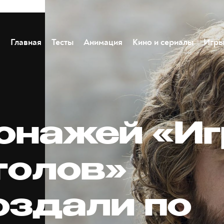
Главная
Тесты
Анимация
Кино и сериалы
Игр
онажей «И
толов»
оздали по