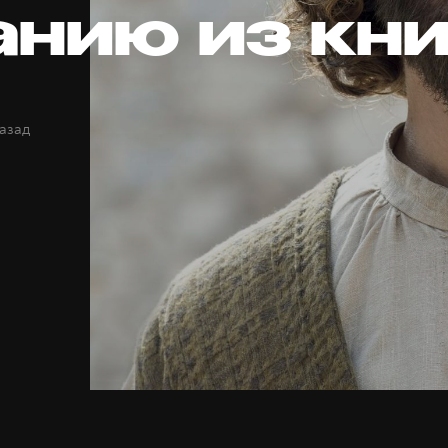
анию из кни
назад