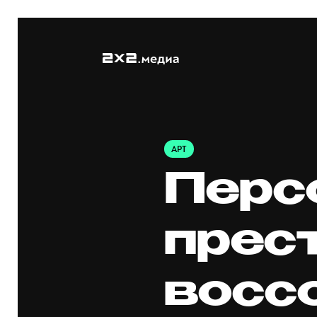
АРТ
Перс
прес
восс