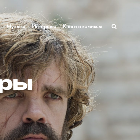
ы
Музыка
Интервью
Книги и комиксы
гры