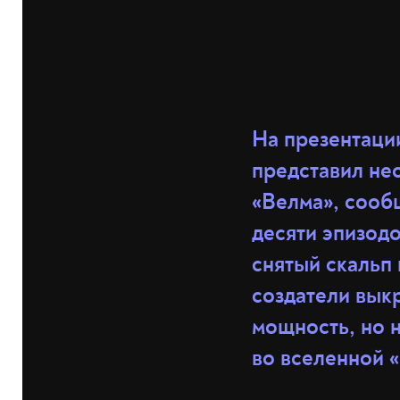
На презентаци
представил не
«Велма», соо
десяти эпизодо
снятый скальп
создатели вык
мощность, но н
во вселенной «