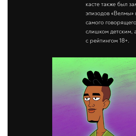
касте также был з
эпизодов «Велмы» 
самого говорящего
слишком детским, а
с рейтингом 18+.