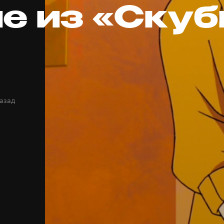
е из «Скуб
назад