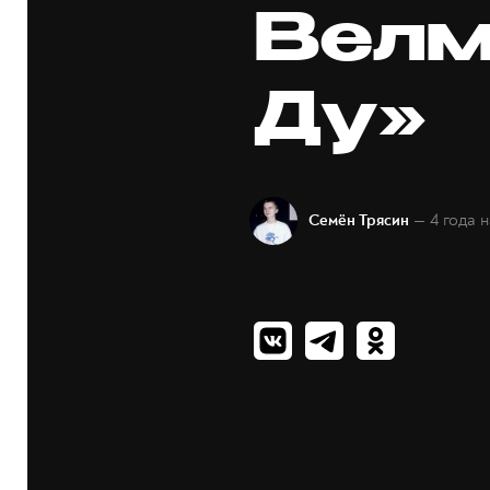
Велм
Ду»
— 4 года 
Семён Трясин