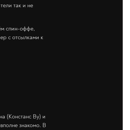
тели так и не
ём спин-оффе,
ер с отсылками к
на (Констанс Ву) и
 вполне знакомо. В