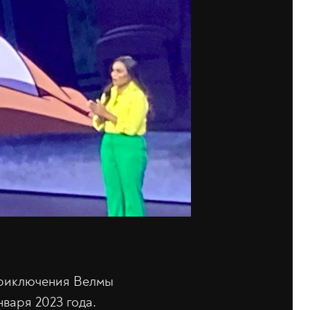
приключения Велмы
нваря 2023 года.