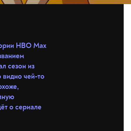
тории HBO Max
званием
ал сезон из
о видно чей-то
охоже,
олную
дёт о сериале