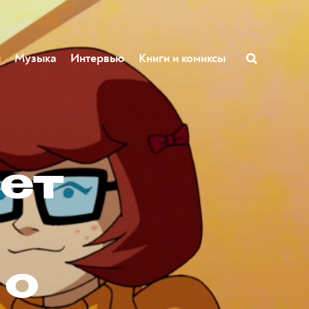
ы
Музыка
Интервью
Книги и комиксы
ет
 о