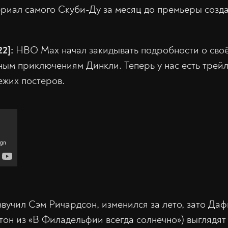
ериал самого Скуби-Ду за месяц до премьеры созда
22]:
HBO Max начал закидывать подробности о сво
ым приключениям Динкли. Теперь у нас есть трейл
ежих постеров.
вучил Сэм Ричардсон, изменился за лето, зато Даф
тон из «В Филадельфии всегда солнечно») выглядят