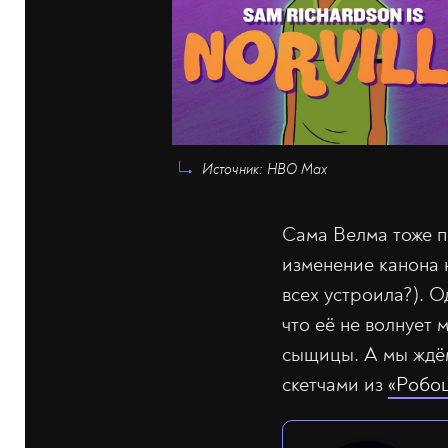
Источник: HBO Max
Сама Велма тоже 
изменение канона 
всех устроила?). 
что её не волнует
сыщицы. А мы ждём
скетчами из
«Робо