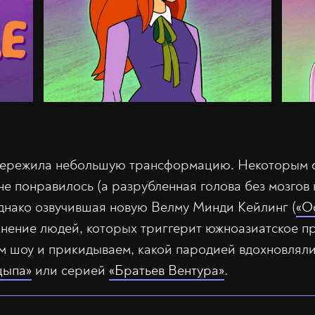
пережила небольшую трансформацию. Некоторым ф
не понравилось (а разрубленная голова без мозгов
Однако озвучившая новую Велму Минди Кейлинг (
«О
 мнение людей, которых триггерит южноазиатское 
 шоу и прикидываем, какой пародией вдохновляли
цыпа»
или серией
«Братьев Вентура»
.