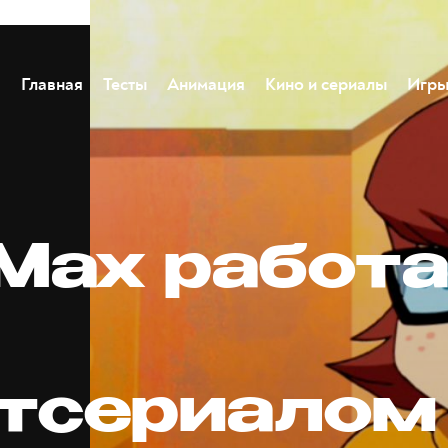
Главная
Тесты
Анимация
Кино и сериалы
Игр
Max работа
тсериалом