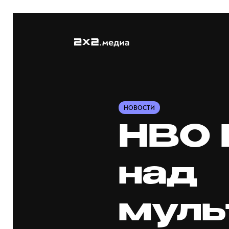
НОВОСТИ
HBO 
над
муль