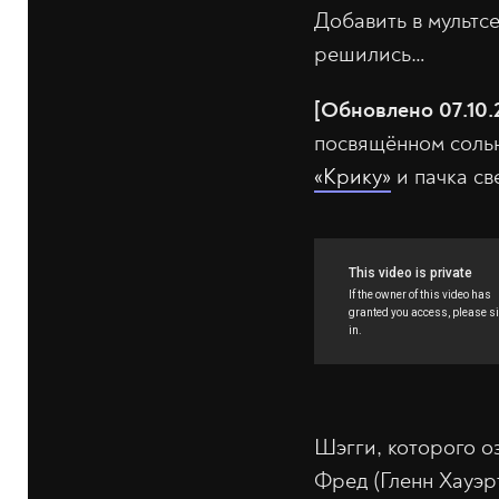
Добавить в мультс
решились…
[Обновлено 07.10.
посвящённом сольн
«Крику»
и пачка св
Шэгги, которого оз
Фред (Гленн Хауэр