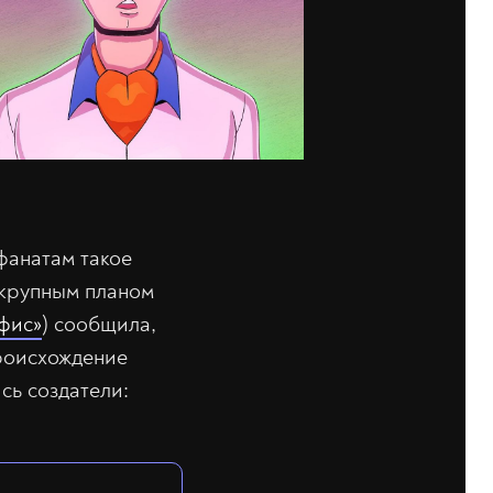
анатам такое
 крупным планом
фис»
) сообщила,
происхождение
сь создатели: