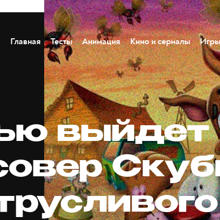
Главная
Тесты
Анимация
Кино и сериалы
Игр
ью выйдет
совер Скуб
 трусливого