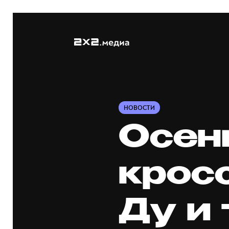
НОВОСТИ
Осен
крос
Ду и