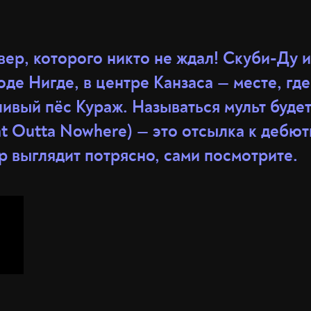
вер, которого никто не ждал! Скуби-Ду и
оде Нигде, в центре Канзаса — месте, гд
ивый пёс Кураж. Называться мульт буде
ht Outta Nowhere) — это отсылка к дебю
р выглядит потрясно, сами посмотрите.