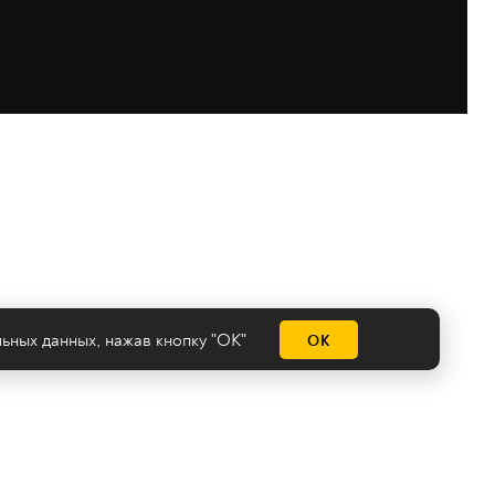
льных данных
, нажав кнопку "ОК"
ОК
емы