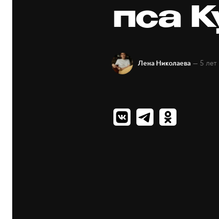
пса 
— 5 лет
Лена Николаева