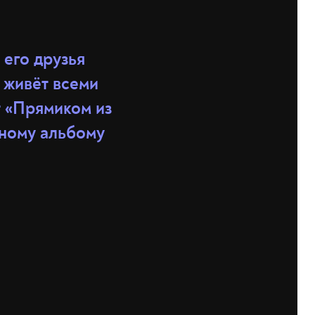
 его друзья
е живёт всеми
т «Прямиком из
тному альбому