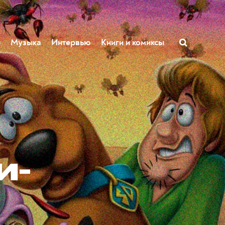
ы
Музыка
Интервью
Книги и комиксы
и-