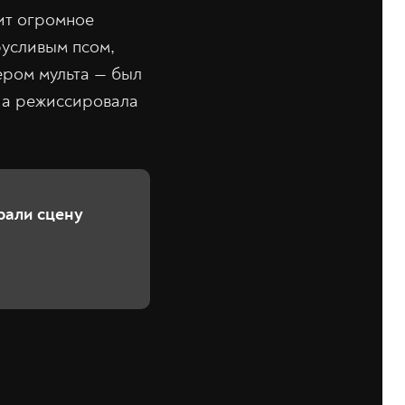
дит огромное
русливым псом,
ером мульта — был
, а режиссировала
рали сцену