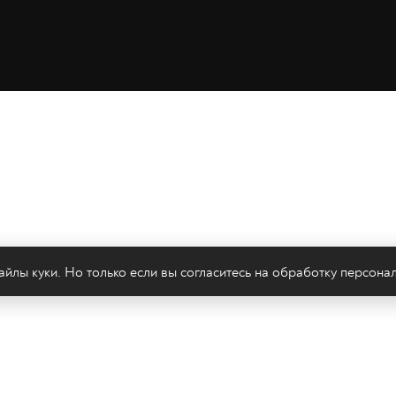
йлы куки. Но только если вы согласитесь на
обработку персона
леканал 2х2
Онлайн-эфир
Все авторы
Все т