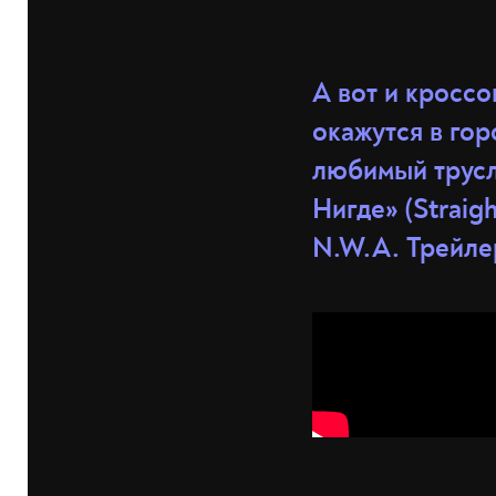
А вот и кроссо
окажутся в гор
любимый трусл
Нигде» (Straig
N.W.A. Трейле