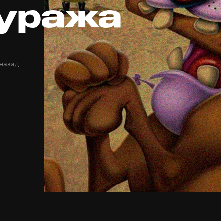
Куража
 назад