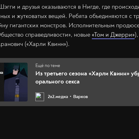
Шэгги и друзья оказываются в Нигде, где происхо
чных и жутковатых вещей. Ребята объединяются с т
йну гигантских монстров. Исполнительным продюс
Общество справедливости», новые
«Том и Джерри»
)
ранович («Харли Квинн»).
Из третьего сезона «Харли Квинн» уб
орального секса
2х2.медиа
Варков