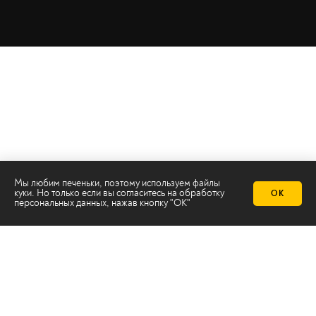
Мы любим печеньки, поэтому используем файлы
куки. Но только если вы согласитесь на
обработку
ОК
персональных данных
, нажав кнопку "ОК"
Телеканал 2х2
Онлайн-эфир
Все авторы