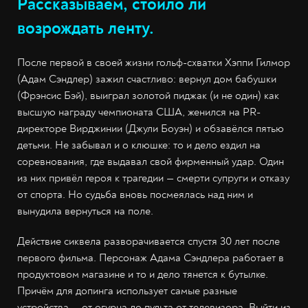
Рассказываем, стоило ли
возрождать ленту.
После первой в своей жизни гольф-схватки Хэппи Гилмор
(Адам Сэндлер) зажил счастливо: вернул дом бабушки
(Фрэнсис Бэй), выиграл золотой пиджак (и не один) как
высшую награду чемпионата США, женился на PR-
директоре Вирджинии (Джули Боуэн) и обзавёлся пятью
детьми. Не забывал и о клюшке: то и дело ездил на
соревнования, где выдавал свой фирменный удар. Один
из них привёл героя к трагедии — смерти супруги и отказу
от спорта. Но судьба вновь посмеялась над ним и
вынудила вернуться на поле.
Действие сиквела разворачивается спустя 30 лет после
первого фильма. Персонаж Адама Сэндлера работает в
продуктовом магазине и то и дело тянется к бутылке.
Причём для допинга использует самые разные
устройства — от огурца до пульта от телевизора. Выйти из