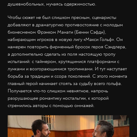
душевнобольных, мучаясь одержимостью.
Чтобы сюжет не был слишком пресным, сценаристы
добавляют в драматургию противостояние с молодым
бизнесменом Фрэнком Манати (Бенни Сэфди),
набирающим игроков в новую лигу «Макси Гольф». Он
намерен повторить фирменный бросок героя Сэндлера,
а дополнительно сделать из поля настоящую тропу
испытаний: с таймером, крутящимися платформами с
лунками и возгорающимися тропинками. И тут наступает
борьба за традиции и ссора поколений. С этого момента
главный герой начинает стоять за судьбу всего гольфа.
Получается что-то слишком невнятное, напрочь
разрушающее романтику ностальгии, к которой
стремились авторы с помощью оммажей.