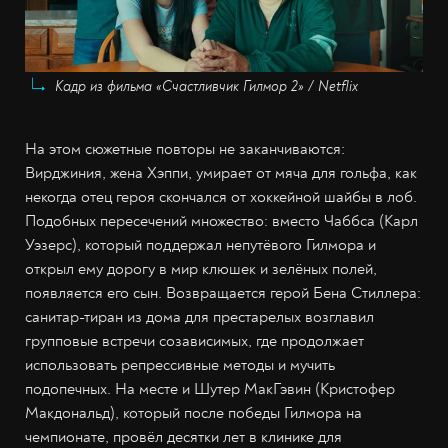
Кадр из фильма «Счастливчик Гилмор 2» / Netflix
На этом сюжетные повторы не заканчиваются:
Вирджиния, жена Хэппи, умирает от мяча для гольфа, как
некогда отец героя скончался от хоккейной шайбы в лоб.
Подобных пересечений множество: вместо Чаббса (Карл
Уэзерс), который поддержал непутёвого Гилмора и
открыл ему дорогу в мир клюшек и зелёных полей,
появляется его сын. Возвращается герой Бена Стиллера:
санитар-тиран из дома для престарелых возглавил
групповые встречи созависимых, где продолжает
использовать репрессивные методы и мучить
подопечных. На месте и Шутер МакГэвин (Кристофер
Макдональд), который после победы Гилмора на
чемпионате, провёл десятки лет в клинике для