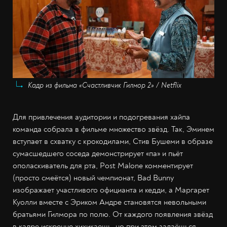
Кадр из фильма «Счастливчик Гилмор 2» / Netflix
Для привлечения аудитории и подогревания хайпа
команда собрала в фильме множество звёзд. Так, Эминем
вступает в схватку с крокодилами, Стив Бушеми в образе
сумасшедшего соседа демонстрирует «па» и пьёт
ополаскиватель для рта, Post Malone комментирует
(просто смеётся) новый чемпионат, Bad Bunny
изображает участливого официанта и кедди, а Маргарет
Куолли вместе с Эриком Андре становятся невольными
братьями Гилмора по полю. От каждого появления звёзд
в кадре искренне хихикаешь, но при этом задаёшься