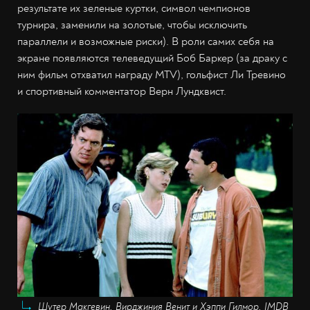
результате их зеленые куртки, символ чемпионов
турнира, заменили на золотые, чтобы исключить
параллели и возможные риски). В роли самих себя на
экране появляются телеведущий Боб Баркер (за драку с
ним фильм отхватил награду MTV), гольфист Ли Тревино
и спортивный комментатор Верн Лундквист.
Шутер Макгевин, Вирджиния Венит и Хэппи Гилмор, IMDB