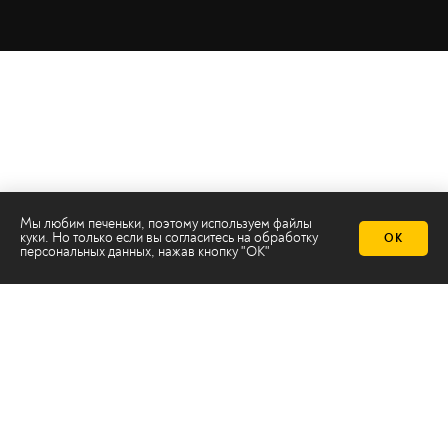
Мы любим печеньки, поэтому используем файлы
куки. Но только если вы согласитесь на
обработку
ОК
персональных данных
, нажав кнопку "ОК"
Телеканал 2х2
Онлайн-эфир
Все авторы