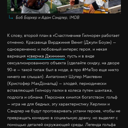
Боб Баркер и Адам Сэндлер, IMDB
К слову, второй план в «Счастливчике Гилморе» работает
отменно. Красавица Вирджиния Венит (Джули Боуэн) —
одновременно и любовный интерес героя, и некая
вариация
«сверчка Джимини»
, пусть и в виде
сексуализированного объекта (сделайте скидку, на дворе
90-е — такой типаж был в моде, а про #MeToo еще никто
ничего не слышал). Антагонист Шутер Макгевин
(Кристофер МакДональд) — злодей, периодически
вставляющий Гилмору палки в колеса путем шантажа,
подлога и обмана. Персонаж кичится богатством: гольф
— игра не для бедных, эту характеристику Херлихи и
Сэндлер не будут проговаривать устами героев, чтобы не
превращать комедию в социальную драму, но выделят с
помощью деталей окружающей среды. Легенда гольфа