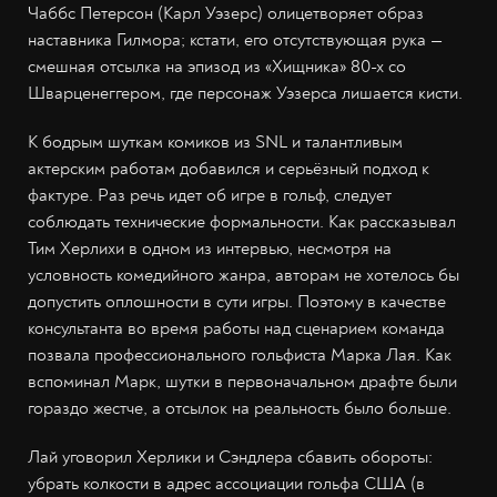
Чаббс Петерсон (Карл Уэзерс) олицетворяет образ
наставника Гилмора; кстати, его отсутствующая рука —
смешная отсылка на эпизод из «Хищника» 80-х со
Шварценеггером, где персонаж Уэзерса лишается кисти.
К бодрым шуткам комиков из SNL и талантливым
актерским работам добавился и серьёзный подход к
фактуре. Раз речь идет об игре в гольф, следует
соблюдать технические формальности. Как рассказывал
Тим Херлихи в одном из интервью, несмотря на
условность комедийного жанра, авторам не хотелось бы
допустить оплошности в сути игры. Поэтому в качестве
консультанта во время работы над сценарием команда
позвала профессионального гольфиста Марка Лая. Как
вспоминал Марк, шутки в первоначальном драфте были
гораздо жестче, а отсылок на реальность было больше.
Лай уговорил Херлики и Сэндлера сбавить обороты:
убрать колкости в адрес ассоциации гольфа США (в