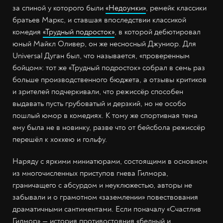
за спиной у которого были
«Недоумки»
, ремейк классики
братьев Маркс, и ставшая впоследствии классикой
комедия
«Трудный подросток»
, в которой дебютировал
юный Майкл Оливер, он же несносный Джуниор. Для
Universal Дуган был, что называется, «проверенным
бойцом»: тот же «Трудный подросток» собрал в семь раз
больше производственного бюджета, а отзывы критиков
и зрителей подчеркивали, что режиссёр способен
выдавать пусть грубоватый и дерзкий, но не особо
пошлый юмор в комедиях. К тому же спортивная тема
ему была не в новинку, разве что от бейсбола режиссёр
перешёл к хоккею и гольфу.
Наряду с яркими миниатюрами, состоящими в основном
из многочисленных приступов гнева Гилмора,
граничащего с абсурдом и неуклюжестью, авторы не
забывали и о грамотном «заземлении» повествования
драматичными сантиментами. Если поначалу «Счастлив
Гилмор» — история противостояния «бедный и