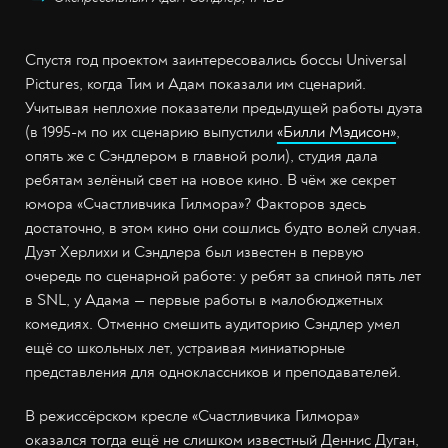
Спустя год проектом заинтересовались боссы Universal
Pictures, когда Тим и Адам показали им сценарий.
Учитывая неплохие показатели предыдущей работы дуэта
(в 1995-м по их сценарию выпустили
«Билли Мэдисон»
,
опять же с Сэндлером в главной роли), студия дала
ребятам зелёный свет на новое кино. В чём же секрет
юмора «Счастливчика Гилмора»? Факторов здесь
достаточно, в этом кино они сошлись будто волей случая.
Дуэт Херлихи и Сэндлера был известен в первую
очередь по сценарной работе: у ребят за спиной пять лет
в SNL, у Адама — первые работы в малобюджетных
комедиях. Отменно смешить аудиторию Сэндлер умел
ещё со школьных лет, устраивая миниатюрные
представления для одноклассников и преподавателей.
В режиссёрском кресле «Счастливчика Гилмора»
оказался тогда ещё не слишком известный Деннис Дуган,