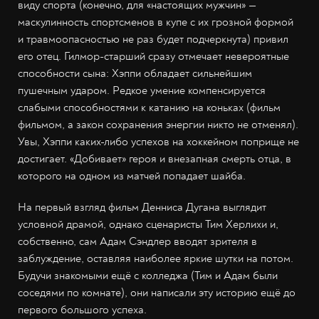
виду спорта (конечно, для «настоящих мужчин» —
маскулинность спортсменов в купе с их грозной формой
и травмоопасностью не раз будет подчеркнута) привил
его отец. Гилмор-старший сразу отмечает невероятные
способности сына: Хэппи обладает сильнейшим
пушечным ударом. Редкое умение компенсируется
слабыми способностями к катанию на коньках (фильм
фильмом, а закон сохранения энергии никто не отменял).
Увы, Хэппи каких-либо успехов на хоккейном поприще не
достигает. «Добивает» героя и внезапная смерть отца, в
которого на одном из матчей попадает шайба.
На первый взгляд фильм Денниса Дугана выглядит
условной драмой, однако сценаристы Тим Херлихи и,
собственно, сам Адам Сэндлер вводят зрителя в
заблуждение, оставляя наиболее яркие шутки на потом.
Будучи знакомыми ещё с колледжа (Тим и Адам были
соседями по комнате), они написали эту историю ещё до
первого большого успеха.