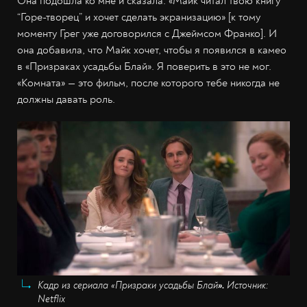
Она подошла ко мне и сказала: «Майк читал твою книгу
“Горе-творец” и хочет сделать экранизацию» [к тому
моменту Грег уже договорился с Джеймсом Франко]. И
она добавила, что Майк хочет, чтобы я появился в камео
в «Призраках усадьбы Блай». Я поверить в это не мог.
«Комната» — это фильм, после которого тебе никогда не
должны давать роль.
Кадр из сериала «Призраки усадьбы Блай
».
Источник:
Netflix