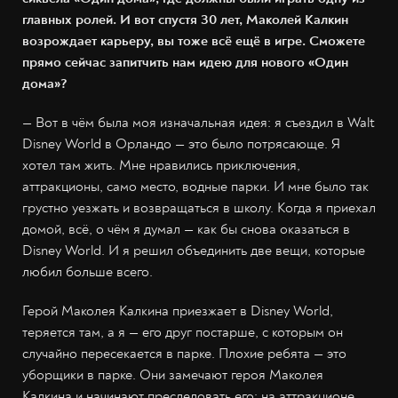
главных ролей. И вот спустя 30 лет, Маколей Калкин
возрождает карьеру, вы тоже всё ещё в игре. Сможете
прямо сейчас запитчить нам идею для нового «Один
дома»?
— Вот в чём была моя изначальная идея: я съездил в Walt
Disney World в Орландо — это было потрясающе. Я
хотел там жить. Мне нравились приключения,
аттракционы, само место, водные парки. И мне было так
грустно уезжать и возвращаться в школу. Когда я приехал
домой, всё, о чём я думал — как бы снова оказаться в
Disney World. И я решил объединить две вещи, которые
любил больше всего.
Герой Маколея Калкина приезжает в Disney World,
теряется там, а я — его друг постарше, с которым он
случайно пересекается в парке. Плохие ребята — это
уборщики в парке. Они замечают героя Маколея
Калкина и начинают преследовать его: на аттракционе