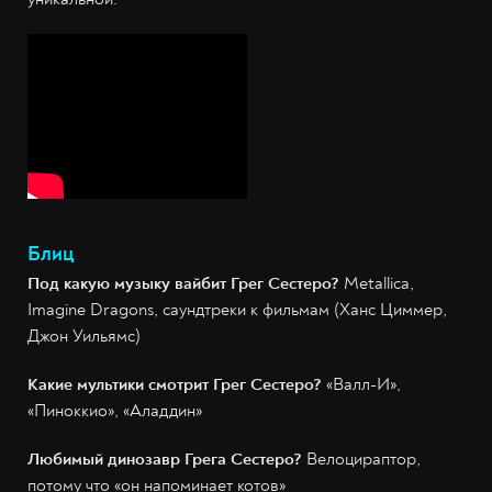
Блиц
Под какую музыку вайбит Грег Сестеро?
Metallica,
Imagine Dragons, саундтреки к фильмам (Ханс Циммер,
Джон Уильямс)
Какие мультики смотрит Грег Сестеро?
«Валл-И»,
«Пиноккио», «Аладдин»
Любимый динозавр Грега Сестеро?
Велоцираптор,
потому что «он напоминает котов»