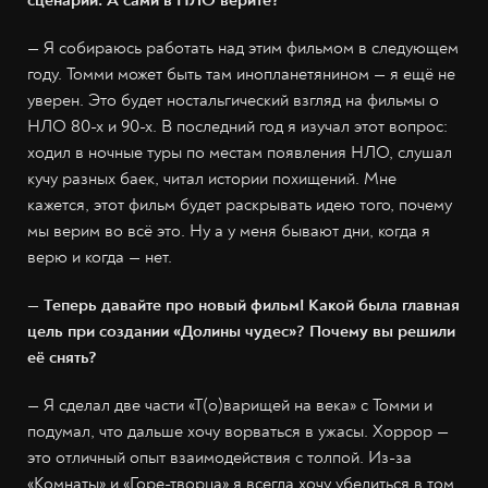
сценарий. А сами в НЛО верите?
— Я собираюсь работать над этим фильмом в следующем
году. Томми может быть там инопланетянином — я ещё не
уверен. Это будет ностальгический взгляд на фильмы о
НЛО 80-х и 90-х. В последний год я изучал этот вопрос:
ходил в ночные туры по местам появления НЛО, слушал
кучу разных баек, читал истории похищений. Мне
кажется, этот фильм будет раскрывать идею того, почему
мы верим во всё это. Ну а у меня бывают дни, когда я
верю и когда — нет.
— Теперь давайте про новый фильм! Какой была главная
цель при создании «Долины чудес»? Почему вы решили
её снять?
— Я сделал две части «Т(о)варищей на века» с Томми и
подумал, что дальше хочу ворваться в ужасы. Хоррор —
это отличный опыт взаимодействия с толпой. Из-за
«Комнаты» и «Горе-творца» я всегда хочу убедиться в том,