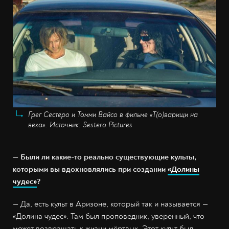
Грег Сестеро и Томми Вайсо в фильме «Т(о)варищи на
века». Источник: Sestero Pictures
— Были ли какие-то реально существующие культы,
которыми вы вдохновлялись при создании
«Долины
чудес»
?
— Да, есть культ в Аризоне, который так и называется —
«Долина чудес». Там был проповедник, уверенный, что
может возвращать к жизни мёртвых. Этот культ был