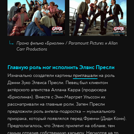
Промо фильма «Бриолин» / Paramount Pictures и Allan
Carr Productions
Главную роль мог исполнить Элвис Пресли
Изначально создатели картины
приглашали
на роль
Дэнни Зуко Элвиса Пресли. Певец был клиентом
актёрского агентства Аллана Карра (продюсера
«Бриолина»). Вместе с Энн-Маргрет Ульссон их
рассматривали на главные роли. Затем Пресли
предложили роль ангела-подростка — музыкального
призрака, который появлялся перед Френчи (Диди Конн).
Предполагалось, что Элвис прилетит на облаке, тем
самым отразив собственную карьеру. Несмотря на то,