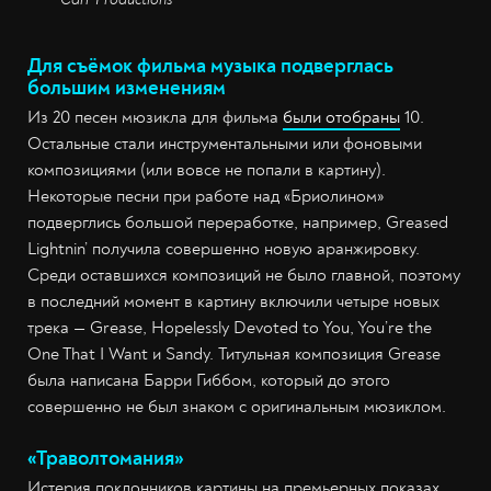
Для съёмок фильма музыка подверглась
большим изменениям
Из 20 песен мюзикла для фильма
были отобраны
10.
Остальные стали инструментальными или фоновыми
композициями (или вовсе не попали в картину).
Некоторые песни при работе над «Бриолином»
подверглись большой переработке, например, Greased
Lightnin’ получила совершенно новую аранжировку.
Среди оставшихся композиций не было главной, поэтому
в последний момент в картину включили четыре новых
трека — Grease, Hopelessly Devoted to You, You’re the
One That I Want и Sandy. Титульная композиция Grease
была написана Барри Гиббом, который до этого
совершенно не был знаком с оригинальным мюзиклом.
«Траволтомания»
Истерия поклонников картины на премьерных показах