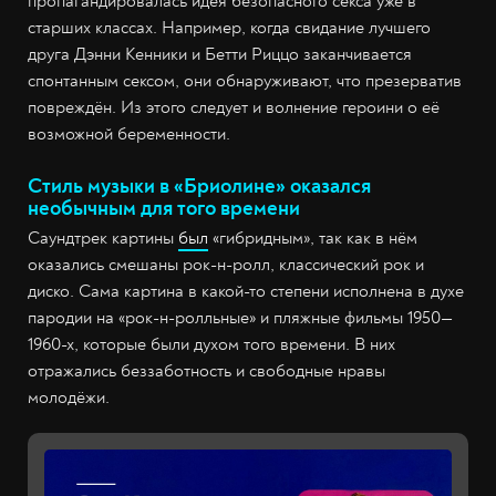
пропагандировалась идея безопасного секса уже в
старших классах. Например, когда свидание лучшего
друга Дэнни Кенники и Бетти Риццо заканчивается
спонтанным сексом, они обнаруживают, что презерватив
повреждён. Из этого следует и волнение героини о её
возможной беременности.
Стиль музыки в «Бриолине» оказался
необычным для того времени
Саундтрек картины
был
«гибридным», так как в нём
оказались смешаны рок-н-ролл, классический рок и
диско. Сама картина в какой-то степени исполнена в духе
пародии на «рок-н-ролльные» и пляжные фильмы 1950—
1960-х, которые были духом того времени. В них
отражались беззаботность и свободные нравы
молодёжи.