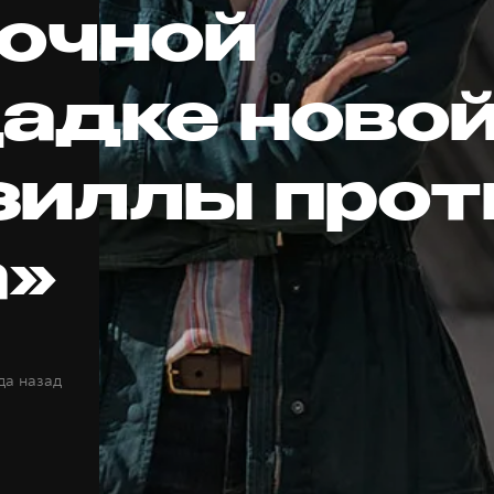
очной
адке ново
зиллы прот
а»
да назад