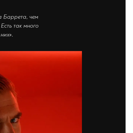
а Баррета, чем
 Есть так много
 них»
.