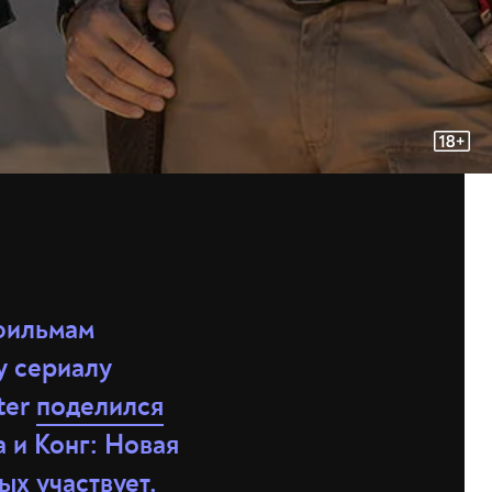
 фильмам
у сериалу
ter
поделился
 и Конг: Новая
ых участвует.