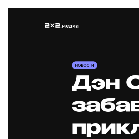
НОВОСТИ
Дэн С
заба
прик