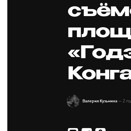
съём
площ
«Год
Конг
— 2 го
Валерия Кузьмина