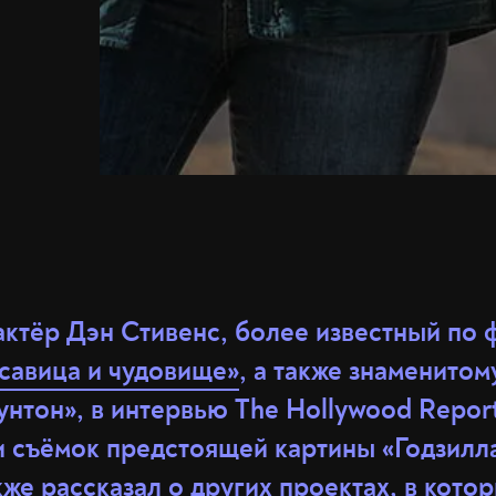
ктёр Дэн Стивенс, более известный по
савица и чудовище»
, а также знаменитом
унтон», в интервью The Hollywood Repor
 съёмок предстоящей картины «Годзилла
кже рассказал о других проектах, в котор