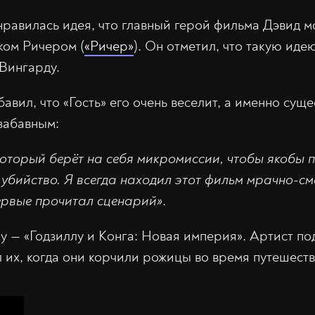
нравилась идея, что главный герой фильма Дэвид мо
ом Ричером (
«Ричер»
). Он отметил, что такую ид
Вингарду.
авил, что «Гость» его очень веселит, а именно сущ
 забавным:
который берёт на себя микромиссии, чтобы якобы 
о убийство. Я всегда находил этот фильм мрачно-с
первые прочитал сценарий»
.
у — «Годзиллу и Конга: Новая империя». Артист по
их, когда они корчили рожицы во время путешеств