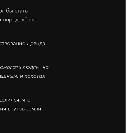
г бы стать
ею определённо
ествование Дэвида
помогать людям, но
мешным, и хохотал
делился, что
ия внутрь земли.