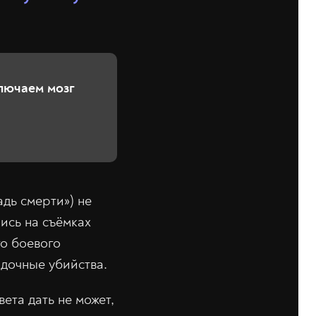
ключаем мозг
дь смерти») не
ись на съёмках
го боевого
адочные убийства.
вета дать не может,