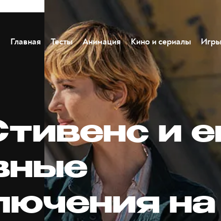
Главная
Тесты
Анимация
Кино и сериалы
Игр
тивенс и е
вные
лючения на