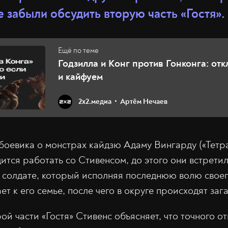
е забыли обсудить вторую часть «Гостя».
Годзилла и Конг против Гонконга: от
и кайфуем
2х2.медиа
Артём Нечаев
боевика о монстрах кайдзю Адаму Вингарду («Тетра
ится работать со Стивенсом, до этого они встретил
о солдате, который исполняя последнюю волю свое
т к его семье, после чего в округе происходят заг
ой части «Гостя» Стивенс объясняет, что точного от