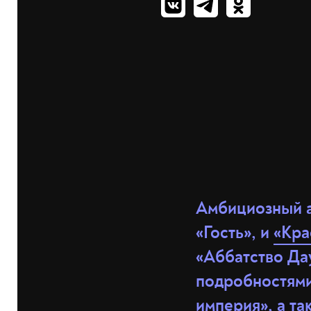
Амбициозный а
«Гость», и
«Кра
«Аббатство Да
подробностями
империя», а та