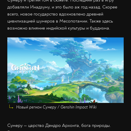
Сумеру и третий том в сюжете. Последний раз в игру
добавляли Инадзуму, и это было аж год назад. Скорее
всего, новое государство вдохновлено древней
цивилизацией шумеров в Месопотамии. Также здесь
возможно влияние индийской культуры и буддизма.
Новый регион Сумеру / Genshin Impact Wiki
Сумеру — царство Дендро Архонта, бога природы.