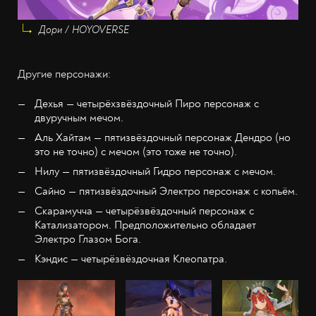
Дори / HOYOVERSE
Другие персонажи:
Дехья — четырёхзвёздочный Пиро персонаж с
двуручным мечом.
Аль Хайтам — пятизвёздочный персонаж Дендро (но
это не точно) с мечом (это тоже не точно).
Нилу — пятизвёздочный Гидро персонаж с мечом.
Сайно — пятизвёздочный Электро персонаж с копьём.
Скарамучча — четырёзвёздочный персонаж с
Катализатором. Предположительно обладает
Электро Глазом Бога.
Кэндис — четырёзвёздочная Клеопатра.