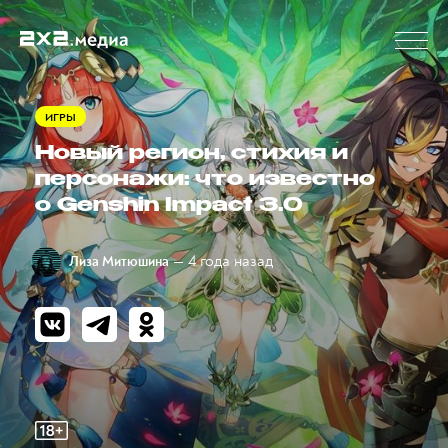
ИГРЫ
Новый регион, стихия и
персонажи: что известно
о Genshin Impact 3.0
— 4 года назад
Лиза Митюшина