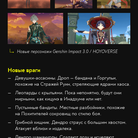
Новые персонажи Genshin Impact 3.0 / HOYOVERSE
Новые враги
Девушки-ассасины. Дроп — бандана и Горгульи,
похожие на Стражей Руин, стреляющие ядрами хаоса.
Леопарды с крыльями. Пока непонятно, будут они
мирными, как кицунэ в Инадзуме или нет.
Пустынные бандиты. Местные разбойники, похожие
на Похитителей сокровищ по стилю боя.
Грибной хищник. Дендро страус с большим хвостом.
Атакует вблизи и издалека.
Дендро шамачурлы. Создают лозу и исцеляют